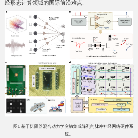
经形态计算领域的国际前沿难点。
平
台
基
地
学
生
工
作
招
贤
图1 基于忆阻器混合动力学突触集成阵列的脉冲神经网络硬件系
统。
纳