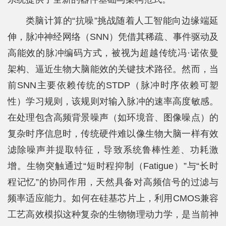
科
类脑计算的“抗噪”挑战随着人工智能向边缘端延
学
伸，脉冲神经网络（SNN）凭借其稀疏、事件驱动及
研
高能效的脉冲编码方式，被视为超越传统冯·诺依曼
究
架构、逼近生物大脑能效的关键技术路径。然而，当
党
前SNN主要依赖传统的STDP（脉冲时序依赖可塑
性）学习规则，该规则对输入脉冲的速率高度敏感。
建
在处理包含高频背景噪声（如环境音、图像噪点）的
思
复杂时序信息时，传统硬件难以像生物大脑一样有效
政
滤除噪声并提取特征，导致系统鲁棒性差、功耗激
人
增。生物突触通过“短时程抑制（Fatigue）”与“长时
程记忆”的协同作用，天然具备对高频信号的过滤与
才
频率适应能力。如何在硅基芯片上，利用CMOS兼容
培
工艺高效模拟这种复杂的生物物理动力学，是当前神
养