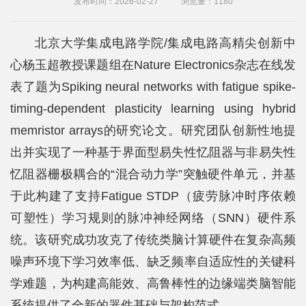
发布时间：2026-02-27
浏览量：
1180
院
概
北京大学集成电路学院/集成电路高精尖创新中
况
心杨玉超教授课题组在Nature Electronics杂志在线发
表了题为Spiking neural networks with fatigue spike-
系
timing-dependent plasticity learning using hybrid
所
memristor arrays的研究论文。研究团队创新性地提
中
出并实现了一种基于界面型易失性忆阻器与非易失性
心
忆阻器栅极耦合的“混合动力学”突触硬件单元，并基
于此构建了支持Fatigue STDP（疲劳脉冲时序依赖
师
可塑性）学习规则的脉冲神经网络（SNN）硬件系
资
统。该研究成功攻克了传统类脑计算硬件在复杂高频
队
噪声环境下学习效率低、缺乏频率自适应性的关键科
伍
学难题，为构建高能效、高鲁棒性的边缘端类脑智能
系统提供了全新的器件基础与架构范式。