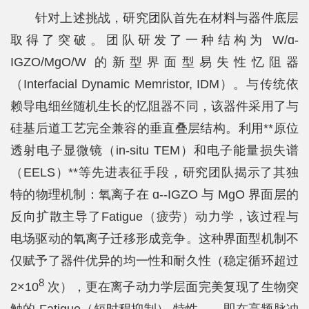
针对上述挑战，研究团队首先在材料与器件底层
士
取得了突破。团队研发了一种结构为 W/ɑ-
校
IGZO/MgO/W 的新型界面型易失性忆阻器
友
（Interfacial Dynamic Memristor, IDM）。与传统依
中
赖导电细丝随机生长的忆阻器不同，该器件采用了与
硅基后道工艺完全兼容的垂直叠层结构。利用**原位
心
透射电子显微镜（in-situ TEM）和电子能量损失谱
（EELS）**等先进表征手段，研究团队揭示了其独
特的物理机制：氧离子在 ɑ--IGZO 与 MgO 界面层的
反向扩散主导了Fatigue（疲劳）动力学，该过程与
电场驱动的氧离子迁移形成竞争。这种界面型机制不
仅赋予了器件优异的均一性和耐久性（稳定循环超过
8
2×10
次），更在离子动力学层面完美复现了生物突
触的 Fatigue（短时程抑制） 特性——即在高频脉冲