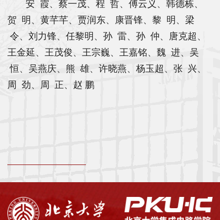
科
安 霞
、
蔡一茂
、
程 哲
、
傅云义
、
韩德栋
、
贺 明
、
黄芊芊
、
贾润东
、
康晋锋
、
黎 明
、
梁
学
令
、
刘力锋
、
任黎明
、
孙 雷
、
孙 仲
、
唐克超
、
研
王金延
、
王茂俊
、
王宗巍
、
王嘉铭
、
魏 进
、
吴
究
恒
、
吴燕庆
、
熊 雄
、
许晓燕
、
杨玉超
、
张 兴
、
党
周 劲
、
周 正
、
赵 鹏
建
思
政
人
才
培
养