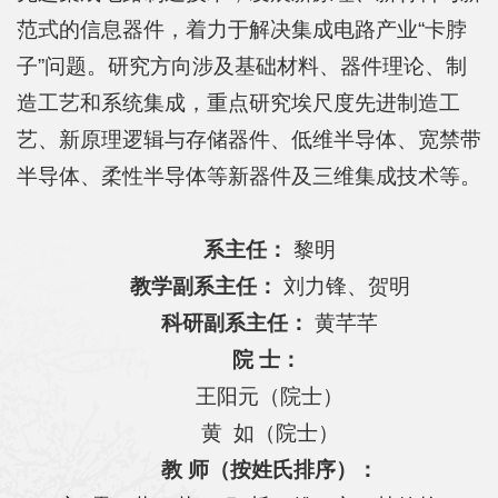
院
范式的信息器件，着力于解决集成电路产业“卡脖
概
子”问题。研究方向涉及基础材料、器件理论、制
况
造工艺和系统集成，重点研究埃尺度先进制造工
艺、新原理逻辑与存储器件、低维半导体、宽禁带
系
半导体、柔性半导体等新器件及三维集成技术等。
所
中
系主任：
黎明
心
教学副系主任：
刘力锋、贺明
科研副系主任：
黄芊芊
师
院 士：
资
王阳元（院士）
队
黄 如（院士）
伍
教 师（按姓氏排序）：