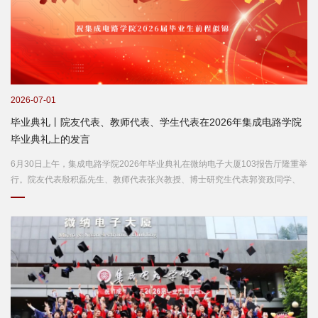
科
量常年领跑全国、跻身世界前列；聚焦先进器件、高端芯片、MEMS、EDA等
国家急需方向攻坚，落地多项可产业化核心技术，产学研成效显著。一路走
学
来，学院硕果累累，你们潜心求学、向阳成长。2026届的毕业生中，有同学获
得北京大学学生最高荣誉五四奖章，有同学在国际学术论坛收获累累，有同学
研
斩获行业重点人才计划offer，我们彼此陪伴、双向成就，共度了一段同心奋进
的珍贵时光。...
究
2026-07-01
党
毕业典礼丨院友代表、教师代表、学生代表在2026年集成电路学院
毕业典礼上的发言
建
6月30日上午，集成电路学院2026年毕业典礼在微纳电子大厦103报告厅隆重举
思
行。院友代表殷积磊先生、教师代表张兴教授、博士研究生代表郭资政同学、
硕士研究生代表魏可同学在毕业典礼上发言。 院友代表 殷积磊先生 当下是机遇
政
爆发期，也是社会转型阵痛期，很多人焦虑迷茫，但我想告诉大家：真正的强
者，从不畏惧周期，反而借周期沉淀自己。顺境时借力生长，逆境时扎根蓄
人
力，熬得过低谷，才能接得住高峰。站在AI与硬核科技的时代风口。未来的赛
才
道，属于深耕底层、跨界成长的人，属于笃定本心、坚定选择的人，更属于耐
住寂寞、扛住周期的人。 愿大家永葆学习热忱，深耕不怠、跨界成长；愿大家
培
清醒笃定、择己所爱、终身坚守；愿大家不惧风浪、自带韧性，在国产科技崛
起的浪潮中，贡献一份我们北大集成电路人的力量！ 教师代表 张兴教授 目前，
养