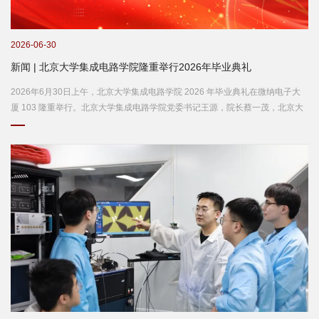
士
2026-06-30
校
新闻 | 北京大学集成电路学院隆重举行2026年毕业典礼
友
2026年6月30日上午，北京大学集成电路学院 2026 年毕业典礼在微纳电子大
中
厦 103 隆重举行。北京大学集成电路学院党委书记王源，院长蔡一茂，北京大
学信息科学与技术学部副主任张兴，学院党委副书记刘军华，副院长王玮、鲁
心
文高，毕业生导师代表，校友代表殷积磊，毕业生亲友代表和集成电路学院全
体2026届毕业生共同出席本次典礼。典礼由学院党委副书记张舒主持。 典礼伊
始，毕业生们有序签到入场，领取纪念手卡，定格燕园求学岁月，满怀憧憬迎
接人生新征程。 在主持人宣布典礼开始后，全体师生肃立奏唱国歌，毕业典礼
正式拉开帷幕。 学院党委书记王源老师向全体毕业生致以祝贺，向教职工及家
长表示感谢。时值“十五五”开局与新中国半导体专门化创办七十周年，他回顾学
科七十年薪火传承，指出前辈完成从无到有的学科奠基，当代青年肩负从有到
强、做强国产芯片产业链的时代重任。他肯定了学院跨越式发展成效与本届学
子优良风貌，并对毕业生提出三点期许：心怀家国、服务国家战略；守正创
新、坚持终身学习；踏实笃行、沉稳协作致远，并表示学院永远是毕业生的坚
实后盾与精神家园，欢迎大家常回燕园看看。 学院党委书记王源致辞 随后，维
泛智能科技创始...