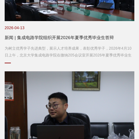
力，推动中国汽车产业向全球价值链高端迈进。 随后，实践团前往安徽创新
馆，参观了众多大科学装置模型与原创性科技成果，了解了合肥深厚的科研底
蕴。从实验室的尖端突破到创新馆的累累硕果，同学们清晰地看到了科技与产
业协同发展的壮丽前景，对...
2026-04-13
新闻 | 集成电路学院组织开展2026年夏季优秀毕业生答辩
为树立优秀学子先进典型，展示人才培养成果，表彰优秀学子，2026年4月10
日上午，北京大学集成电路学院在微纳205会议室开展2026年夏季优秀毕业生
答辩评选工作。集成电路学院党委副书记张舒，班主任代表杨振川、唐克超、
林亦波，团委书记王凌越以及学生代表参与答辩会。 本次评选严格遵循“公平、
公正、公开”原则，经学生自主申请、班组代表推荐、院系资格审查，共有12名
毕业生作为候选人进行答辩。在答辩过程中，候选人围绕思想表现、学业成
绩、科研创新、社会实践、志愿服务等方面进行系统汇报和全面展示，充分体
现了集成电路学子扎实的专业素养和积极向上的精神风貌。 在确保候选人爱党
爱国、品质优良的基础上，集成电路学院答辩评审工作小组现场着重考查候选
人的综合素质，在探索科学前沿、全面发展成才等方面的表现，树立目标、明
确导向，促进学生全面发展和健康成长。经过评议结果，评审工作小组确定了
优秀毕业生初评结果。 集成电路学院将紧扣“有组织科研”学科发展大局，结合
毕业生教育，持续优化、高度重视学生评奖评优工作，坚持以先进性为评审导
向，最大化发挥评审育人效能。我们将进一步教育引导广大青年学子以优秀模