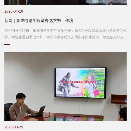
范为榜样，努力成长为既怀...
2026-04-10
新闻 | 集成电路学院举办党支书工作坊
2026年4月10日，集成电路学院在微纳电子大厦205会议室成功举办党支书工作
坊。学院党委副书记张舒、学工办党务经办人周安东出席活动，学生各支部支
书、支委等10余人参与学习，团委书记王凌越主持本次活动。
2026-03-25