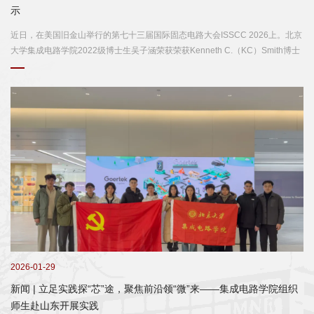
示
近日，在美国旧金山举行的第七十三届国际固态电路大会ISSCC 2026上。北京
大学集成电路学院2022级博士生吴子涵荣获荣获Kenneth C.（KC）Smith博士
生成就奖【Kenneth C.（KC）Smith Award】，2022级博士生王宗楠、高继航
荣获SSCS国际固态电路协会博士成就奖（SSCS Predoctoral Achievement
Award）。该会议被誉为“芯片设计国际奥林匹克”，是集成电路领域最具影响力
的国际学术会议之一。这一成绩，彰显了学院拔尖人才培养的丰硕成果，以下
为获奖同学的个人风采展示： 个人简介 吴子涵，北京大学集成电路学院2022级
博士研究生，由北京大学集成电路学院王源教授和军事医学科学院伯晓晨研究
员两位老师联合培养。截至目前，他已在ISSCC、CICC、JSSC、TCAS-I等核
心期刊与会议发表论文累计15篇，其中以第一作者身份发表ISSCC论文3篇（含
1篇共同一作）和JSSC论文2篇。他还长期担任JSSC、TVLSI、ISCAS等国际
期刊与会议审稿人，并作为IEEE SSCS Peking University学生分会副主席积极
组织与统筹系列...
2026-01-29
新闻 | 立足实践探“芯”途，聚焦前沿领“微”来——集成电路学院组织
师生赴山东开展实践