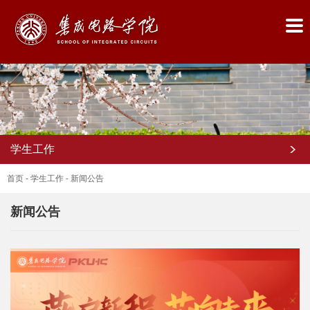
学生工作
首页
-
学生工作
-
新闻公告
新闻公告
首
页
学