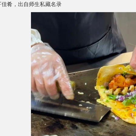
下佳肴，出自师生私藏名录