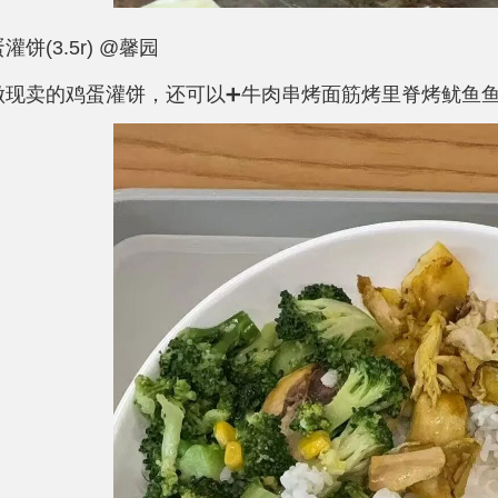
灌饼(3.5r) @馨园
做现卖的鸡蛋灌饼，还可以➕牛肉串烤面筋烤里脊烤鱿鱼