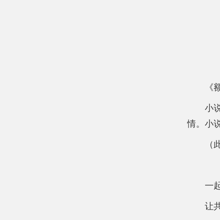
《
小
情。小
（
一
让