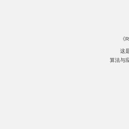
《Re
这
算法与