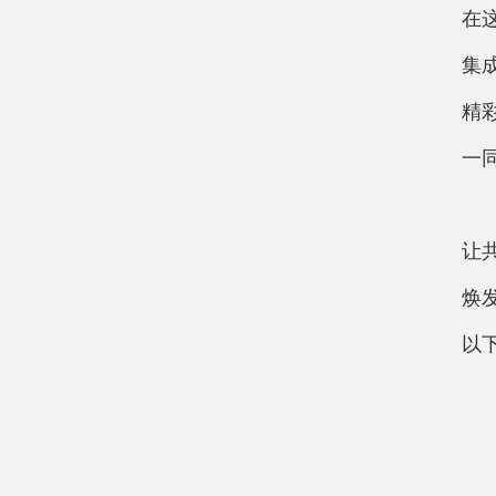
在
集
精
一同
让
焕
以