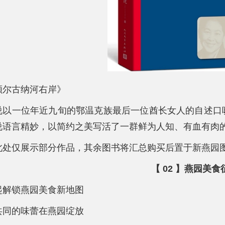
额尔古纳河右岸》
说以一位年近九旬的鄂温克族最后一位酋长女人的自述口
说语言精妙，以简约之美写活了一群鲜为人知、有血有肉
此处仅展示部分作品，其余图书将汇总购买后置于新燕园
【 02 】燕园美
起解锁燕园美食新地图
共同的味蕾在燕园绽放