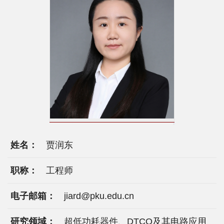
院
概
况
系
所
中
心
姓名：
贾润东
师
资
职称：
工程师
队
电子邮箱：
jiard@pku.edu.cn
伍
研究领域：
超低功耗器件、DTCO及其电路应用