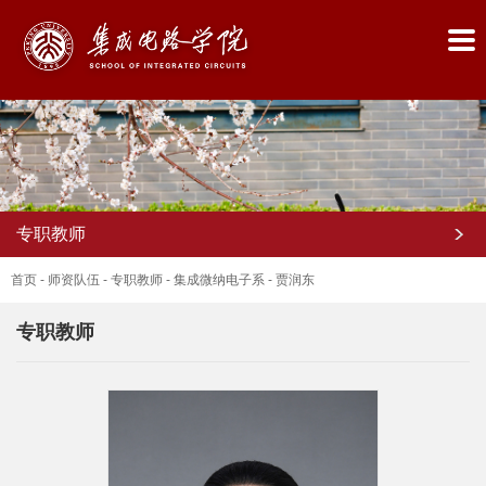
专职教师
首页
-
师资队伍
-
专职教师
-
集成微纳电子系
-
贾润东
专职教师
首
页
学