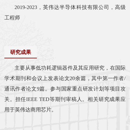
2019-2023，英伟达半导体科技有限公司，高级
平
工程师
台
基
地
研究成果
学
主要从事低功耗逻辑器件及其应用研究，在国际
生
学术期刊和会议上发表论文20余篇，其中第一作者/
工
通讯作者论文9篇。参与国家重点研发计划等项目攻
作
关。担任IEEE TED等期刊审稿人。相关研究成果应
招
用于英伟达商用芯片。
贤
纳