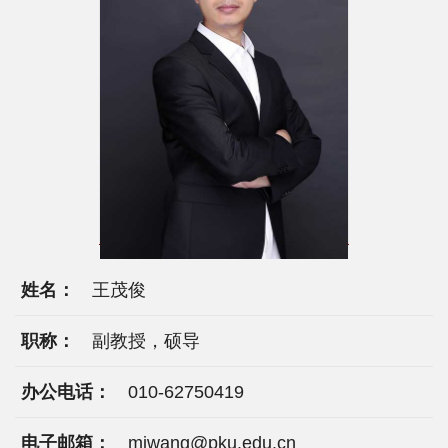
院
概
况
系
所
中
心
姓名：
王茂俊
师
资
职称：
副教授，硕导
队
办公电话：
010-62750419
伍
电子邮箱：
mjwang@pku.edu.cn