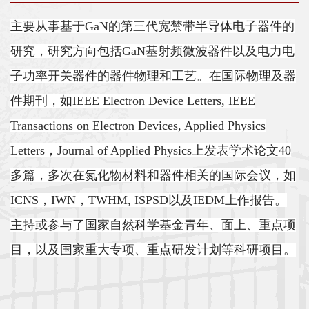
士
主要从事基于
GaN
的第三代宽禁带半导体电子器件的
校
研究，研究方向包括
GaN
基射频微波器件以及电力电
子功率开关器件的器件物理和工艺。在国际物理及器
友
件期刊，如
IEEE Electron Device Letters, IEEE
中
Transactions on Electron Devices, Applied Physics
心
Letters
，
Journal of Applied Physics
上发表学术论文
40
多篇，多次在氮化物材料和器件相关的国际会议，如
ICNS
，
IWN
，
TWHM, ISPSD
以及
IEDM
上作报告。
主持或参与了国家自然科学基金青年、面上、重点项
目，以及国家重大专项、重点研发计划等科研项目。