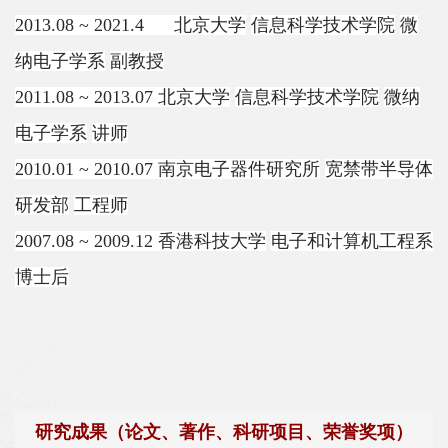
2013.08 ~ 2021.4
北京大学
信息科学技术学院
微
平
纳电子学系
副教授
台
2011.08 ~ 2013.07
北京大学
信息科学技术学院
微纳
基
电子学系
讲师
地
2010.01 ~ 2010.07
南京电子器件研究所
宽禁带半导体
学
研发部
工程师
生
2007.08 ~ 2009.12
香港科技大学
电子和计算机工程系
博士后
工
作
招
贤
研究成果（论文、著作、科研项目、荣誉奖项）
纳