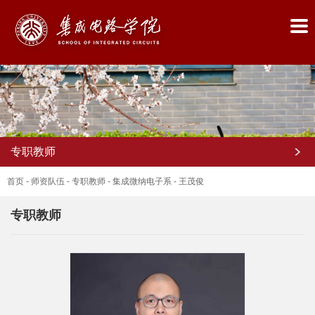
专职教师
首页
-
师资队伍
-
专职教师
-
集成微纳电子系
-
王茂俊
专职教师
首
页
学