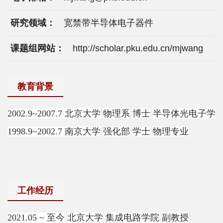
科
学
研究领域：
宽禁带半导体电子器件
研
课题组网站：
http://scholar.pku.edu.cn/mjwang
究
党
教育背景
建
2002.9~2007.7
北京大学
物理系
博士
半导体光电子学
思
1998.9~2002.7
南京大学
强化部
学士
物理专业
政
人
才
工作经历
培
2021.05 ~
至今
北京大学
集成电路学院
副教授
养