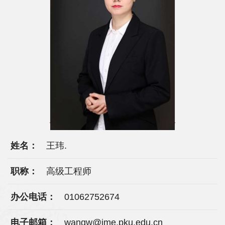
院
概
况
系
所
中
心
姓名：
王玮.
师
资
职称：
高级工程师
队
办公电话：
01062752674
伍
电子邮箱：
wangw@ime.pku.edu.cn