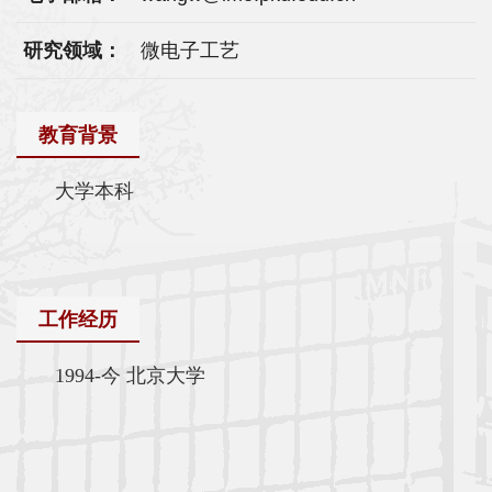
科
学
研究领域：
微电子工艺
研
教育背景
究
党
大学本科
建
思
政
工作经历
人
1994-今 北京大学
才
培
养