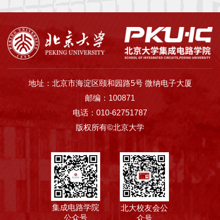
平
台
基
地
地址：北京市海淀区颐和园路5号 微纳电子大厦
学
邮编：100871
电话：010-62751787
生
版权所有©北京大学
工
作
招
贤
集成电路学院
北大校友会公
纳
公众号
众号