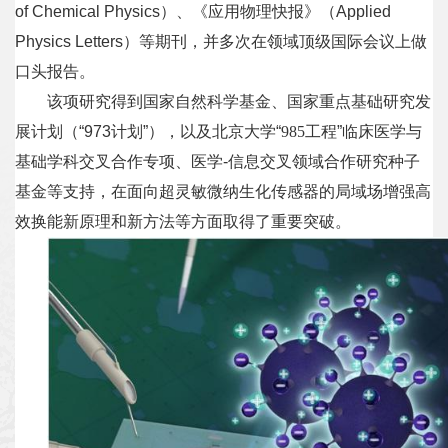
of Chemical Physics
）、《应用物理快报》（
Applied
平
Physics Letters
）等期刊，并多次在领域顶级国际会议上做
口头报告。
台
该项研究得到国家自然科学基金、国家重点基础研究发
基
展计划（“
973
计划”），以及北京大学
“
985
工程”临床医学与
地
基础学科交叉合作
专项、医学
-
信息交叉领域合作研究种子
基金等支持，在面向超灵敏微纳生化传感器的局域场增强高
学
效换能新原理和新方法等方面取得了重要突破。
生
工
作
招
贤
纳