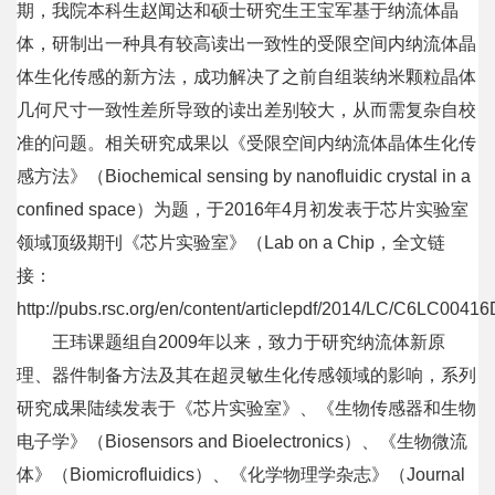
科
期，我院本科生赵闻达和硕士研究生王宝军基于纳流体晶
体，研制出一种具有较高读出一致性的受限空间内纳流体晶
学
体生化传感的新方法，成功解决了之前自组装纳米颗粒晶体
研
几何尺寸一致性差所导致的读出差别较大，从而需复杂自校
究
准的问题。相关研究成果以《受限空间内纳流体晶体生化传
感方法》（
Biochemical sensing by nanofluidic crystal in a
党
confined space
）为题，于
2016
年
4
月初发表于芯片实验室
建
领域顶级期刊《芯片实验室》（
Lab on a Chip
，全文链
思
接：
http://pubs.rsc.org/en/content/articlepdf/2014/LC/C6LC00416
政
王玮课题组自
2009
年以来，致力于研究纳流体新原
人
理、器件制备方法及其在超灵敏生化传感领域的影响，系列
才
研究成果陆续发表于《芯片实验室》、《生物传感器和生物
电子学》
（
Biosensors and Bioelectronics
）
、《生物微流
培
体》（
Biomicrofluidics
）
、《化学物理学杂志》（
Journal
养