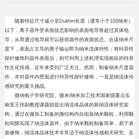
院
概
随着特征尺寸减小至
Dukhin
长度（通常小于
100
纳米）
况
以下，离子器件受表面状态影响的表面电导将超过其体电
导，从而通过电导就可以获得器件的表面状态。在该纳米尺
系
度下，表面占主导的离子输运即为纳米流体特性；将特异性
所
探针修饰到器件表面后，则可利用上述机理实现相应的特异
中
性生化传感，近年来受到广泛关注。然而，制备纳米尺度器
件，并对器件内壁面进行特异性探针修饰，一直是纳流体传
心
感研究的重大挑战。
师
微纳电子学研究院、微米
/
纳米加工技术国家级重点实
资
验室王玮副教授课题组提出纳流体晶体的新纳流体研究架
构，通过在微加工制备的微结构内自组装纳米颗粒，利用颗
队
粒间隙实现了纳流体器件。由于纳米颗粒制备简单，易于表
伍
面修饰，纳流体晶体技术非常适于纳流体传感相关研究。近