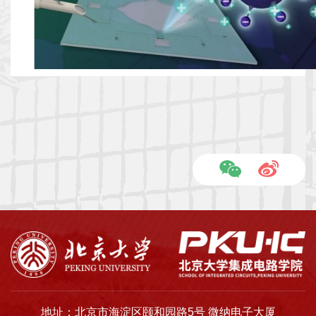
士
校
友
中
心
地址：北京市海淀区颐和园路5号 微纳电子大厦