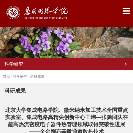
科学研究
首页
-
科学研究
-
科研成果
科研成果
首
北京大学集成电路学院、微米纳米加工技术全国重点
页
实验室、集成电路高精尖创新中心王玮—张驰团队在
学
超高热流密度电子器件热管理领域取得突破性进展
——全金刚石基微通道散热技术