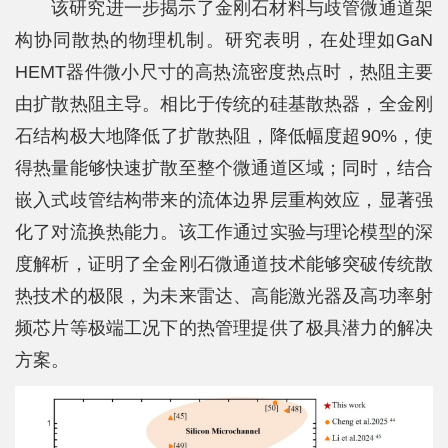
该研究进一步揭示了金刚石材料与歧管微通道架
士
构协同散热的物理机制。研究表明，在处理如GaN
HEMT器件微小尺寸的高热流密度热点时，热阻主要
校
由扩散热阻主导。相比于传统的硅基散热器，全金刚
友
石结构极大地降低了扩散热阻，降低幅度超90%，使
中
得热量能够快速扩散至整个微通道区域；同时，结合
心
嵌入式歧管结构带来的流体边界层重构效应，显著强
化了对流换热能力。该工作通过实验与理论模型的深
度解析，证明了全金刚石微通道技术能够突破传统散
热技术的极限，为未来雷达、高能激光器及高功率射
频芯片等极端工况下的热管理提供了极具潜力的解决
方案。