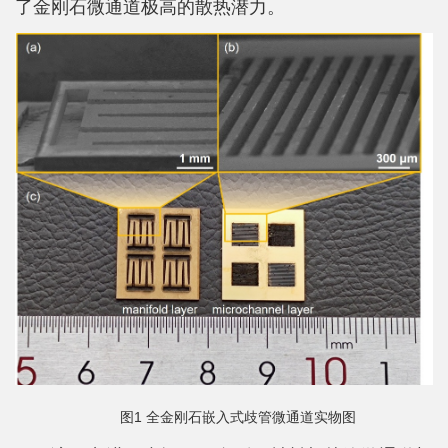
了金刚石微通道极高的散热潜力。
平
台
基
地
学
生
工
作
招
贤
图1 全金刚石嵌入式歧管微通道实物图
纳