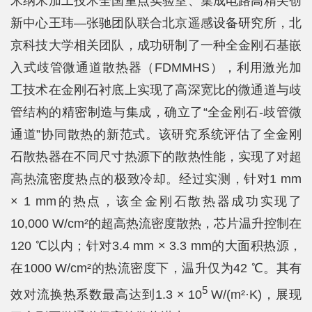
米纳米加工技术全国重点实验室、集成电路高精尖创
科
新中心王玮—张驰团队联合北京遥感设备研究所，北
学
京科技大学相关团队，成功研制了一种全金刚石基嵌
研
入式歧管微通道散热器（FDMMHS），利用激光加
究
工技术在金刚石衬底上实现了高深宽比的微通道与歧
管结构的精密制造与集成，确立了“全金刚石-歧管微
党
通道”协同散热的新范式。该研究系统评估了全金刚
建
石散热器在不同尺寸热源下的散热性能，实现了对超
思
高热流密度热点的极致冷却。经过实测，针对1 mm
政
× 1 mm的热点，该全金刚石散热器成功实现了
10,000 W/cm²的超高热流密度散热，芯片温升控制在
人
120 ℃以内；针对3.4 mm × 3.3 mm的大面积热源，
才
在1000 W/cm²的热流密度下，温升仅为42 ℃。其有
培
5
效对流换热系数最高达到1.3 × 10
W/(m²·K)，展现
养