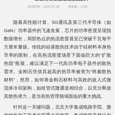
院
发布时间：2026-01-26
浏览量：
1780
概
随着高性能计算、5G通讯及第三代半导体（如
况
GaN）功率器件的飞速发展，芯片的功率密度呈现指
系
数级增长，局部热点的热流密度甚至已突破千瓦每平
所
方厘米量级。传统的硅基散热技术由于硅材料本身热
中
导率的限制，在高热流密度场景下面临巨大的“扩散
热阻”瓶颈，难以满足下一代高功率电子器件的散热
心
需求。金刚石凭借其超高的热导率被誉为“终极散热
师
材料”，然而，如何将金刚石材料与高效的嵌入式微
资
流体冷却架构，如歧管式微通道相结合，以充分释放
队
其散热潜力，是当前热管理领域面临的重大挑战。
伍
针对这一关键问题，北京大学集成电路学院、微