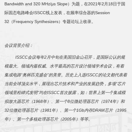
Bandwidth and 320 MHz/μs Slope）为题，在2021年2月18日于国
际固态电路峰会ISSCC线上发表，在频率综合器的Session
32（Frequency Synthesizers）专题论坛上收录。
会议背景介绍：
ISSCC
会议每年
2
月中旬在美国旧金山召开，是国际公认的规
模最大、领域内最权威、水平最高的芯片设计领域学术会议，有着
集成电路
“
奥林匹克盛会
”
的美誉。历史上入选
ISSCC
的论文都代表着
当前全球顶尖水平，展现出芯片技术和产业的发展趋势，多项
“
芯片
领域里程碑式发明
”
均在
ISSCC
首次披露，如：世界上第一个集成模
拟放大器芯片（
1968
年）、第一个
8
位微处理器芯片（
1974
年）和
32
位微处理器芯片（
1981
年）、第一个
1Gb
内存
DRAM
芯片（
1995
年）、第一个多核处理器芯片（
2005
年）等等。