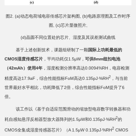
图2. (a)动态电荷域电容传感芯片架构图, (b)电路原理图及工作时序
图, (c)芯片显微照片,
(d)晶圆不同位置处的芯片、湿度及其误差测试曲线
基于上述创新技术，课题组研制了一颗
国际上功耗最低的
CMOS
湿度传感芯片
，平均功耗仅1.5μW，
可供
8mm
纽扣电池
（
42mAh
）使用
4
年
，湿度检测分辨率高达0.0094%RH，电容检测
2
精度高达17.9aF，综合性能指标FoM高达0.135pJ·%RH
，与当前
世界最好水平相比，功耗降低了2倍，综合性能指标FoM提升了6
倍。
该工作以《基于自适应范围滑动的缩放型电容数字转换器和功
2
耗自感知悬浮反相器型放大器阵列的1.5μW和0.135pJ·%RH
的
2
CMOS全集成湿度传感器芯片》（A 1.5μW 0.135pJ·%RH
CMOS