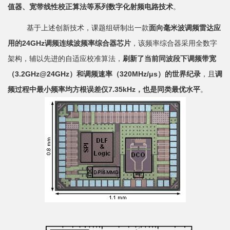
值器、宽带线性校正算法等系列数字化射频电路技术
。
基于上述创新技术，课题组研制出一款
面向毫米波调频雷达应
用的
24GHz
调频连续波频率综合器芯片
，该频率综合器采用全数字
架构，辅以先进的自适应校准算法，
刷新了当前同波段下调频带宽
（
3.2GHz@24GHz
）和调频速率（
320MHz/μs
）的世界纪录
，且
调
频过程中最小频率均方根误差仅
7.35kHz
，也是同类最优水平
。