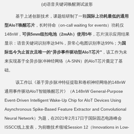
(d)语音关键词唤醒测试波形
平
基于上述创新技术，课题组研制了一颗
国际上功耗最低的通用
台
型
AIoT
唤醒芯片
，长时待命（on-call waiting for events）功耗仅
148nW，
可供
5mm
纽扣电池（
2mAh
）使用
5
年
，芯片演示应用结果
基
显示：语音关键词识别率达94%，异常心电图识别率达99%；为
国
地
际迄今为止首次且唯一的“异步事件驱动型
AIoT
芯片”
，该工作为未
学
来实现基于全异步脉冲神经网络（A-SNN）的AIoT芯片奠定了基
础。
生
该工作以《基于异步脉冲特征提取和卷积神经网络的148nW
工
通用事件驱动AIoT智能唤醒芯片》（A 148nW General-Purpose
作
Event-Driven Intelligent Wake-Up Chip for AIoT Devices Using
招
Asynchronous Spike-Based Feature Extractor and Convolutional
Neural Network）为题，在2021年2月17日于国际固态电路峰会
贤
ISSCC线上发表，为前瞻技术领域Session 12（Innovations in Low-
纳