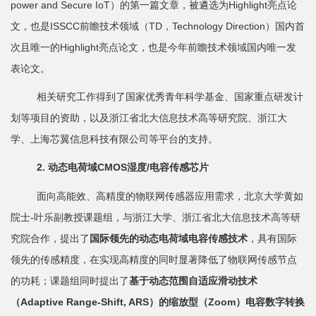
power and Secure IoT）的第一篇文章，被遴选为Highlight亮点论
士
文，也是ISSCC前瞻技术领域（TD，Technology Direction）国内首
次且唯一的Highlight亮点论文，也是今年前瞻技术领域国内唯一发
校
表论文。
友
相关研究工作得到了国家优秀青年科学基金、国家重点研发计
中
划等项目的资助，以及浙江省北大信息技术高等研究院、浙江大
心
学、上海芯翼信息科技有限公司等平台的支持。
2.
动态电荷域
CMOS
湿度
/
电容传感芯片
面向高能效、高精度的物联网传感器应用需求，北京大学黄如
院士-叶乐副教授课题组，与浙江大学、浙江省北大信息技术高等研
究院合作，提出了
国际领先的动态电荷域电容传感技术
，具有国际
领先的传感精度，在实现高精度的同时显著降低了物联网传感节点
的功耗；课题组同时提出了
基于动态范围自适应滑动技术
（
Adaptive Range-Shift, ARS
）的缩放型（
Zoom
）电容数字转换