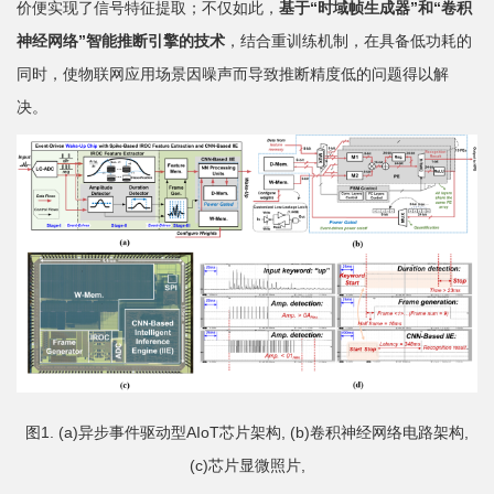
科
价便实现了信号特征提取；不仅如此，
基于“时域帧生成器”和“卷积
神经网络”智能推断引擎的技术
，结合重训练机制，在具备低功耗的
学
同时，使物联网应用场景因噪声而导致推断精度低的问题得以解
研
决。
究
党
建
思
政
人
才
图1. (a)异步事件驱动型AIoT芯片架构, (b)卷积神经网络电路架构,
培
(c)芯片显微照片,
养