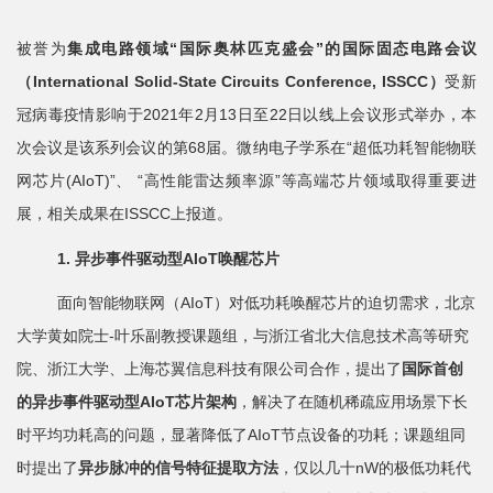
院
被誉为
集成电路领域
“
国际奥林匹克盛会
”
的国际固态电路会议
概
（
International Solid-State Circuits Conference, ISSCC
）
受新
况
冠病毒疫情影响于2021年2月13日至22日以线上会议形式举办，本
系
次会议是该系列会议的第68届。微纳电子学系在“超低功耗智能物联
网芯片(AIoT)”、 “高性能雷达频率源”等高端芯片领域取得重要进
所
展，相关成果在ISSCC上报道。
中
1.
异步事件驱动型
AIoT
唤醒芯片
心
面向智能物联网（AIoT）对低功耗唤醒芯片的迫切需求，北京
师
大学黄如院士-叶乐副教授课题组，与浙江省北大信息技术高等研究
资
院、浙江大学、上海芯翼信息科技有限公司合作，提出了
国际首创
的异步事件驱动型
AIoT
芯片架构
，解决了在随机稀疏应用场景下长
队
时平均功耗高的问题，显著降低了AIoT节点设备的功耗；课题组同
伍
时提出了
异步脉冲的信号特征提取方法
，仅以几十nW的极低功耗代