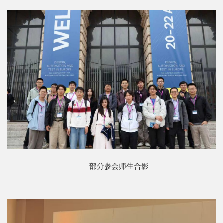
科
学
研
究
党
建
思
政
人
部分参会师生合影
才
培
养