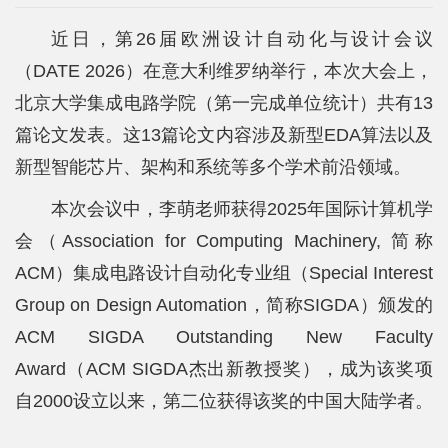
院
近日，第26届欧洲设计自动化与设计会议
概
（DATE 2026）在意大利维罗纳举行，本次大会上，
况
北京大学集成电路学院（第一完成单位统计）共有13
系
篇论文发表。这13篇论文内容涉及新型EDA算法以及
新型智能芯片、架构和系统等多个学术前沿领域。
所
本次会议中，李萌老师获得2025年国际计算机学
中
会（Association for Computing Machinery, 简称
心
ACM）集成电路设计自动化专业组（Special Interest
师
Group on Design Automation，简称SIGDA）颁发的
资
ACM SIGDA Outstanding New Faculty
Award（ACM SIGDA杰出新教授奖），成为该奖项
队
自2000设立以来，第二位获得该奖的中国大陆学者。
伍