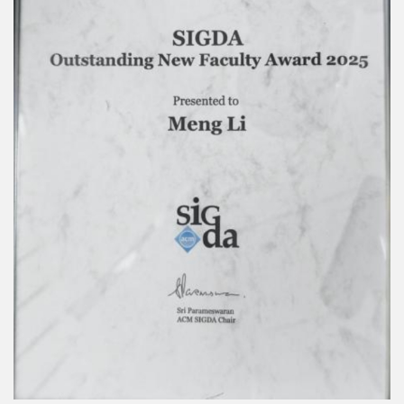
士
校
友
中
心