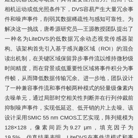
相机运动或低光照条件下，DVS容易产生大量冗余事
件和噪声事件，削弱其数据稀疏性与感知可靠性。为
解决这一挑战，唐希源研究员—王源教授团队提出了
一种名为LiteDVS的低数据冗余动态视觉传感器架
构。该架构首先引入基于感兴趣区域（ROI）的混合
读出机制，在关键区域保留异步事件流以维持微秒级
时间精度，而在背景或低重要性区域将事件积分为事
件帧，从而降低数据传输冗余。进一步地，团队设计
了一种兼容事件流和事件帧两种模式的轻量级像素内
去噪单元，通过局部时空相关性判断并在行列仲裁前
抑制噪声事件，实现低延迟、低开销的片上去噪。该
设计采用SMIC 55 nm CMOS工艺实现，阵列规模为
128×128，像素间距为9.27 μm，填充因子为
19.5%。仿真结果表明，LiteDVS在事件流模式和事