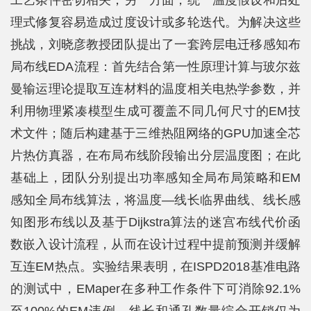
理式修复容易造成过度设计或多轮迭代。为解决这些
挑战，刘晓彦教授团队提出了一套跨层电迁移感知布
局布线EDA流程：首先结合第一性原理计算与玻尔兹
曼输运理论提取互连材料的温度相关电热学参数，并
利用物理紧凑模型生成可覆盖不同几何尺寸的EM技
术文件；随后构建基于三维热阻网络的GPU加速全芯
片热仿真器，在布局布线阶段输出分层温度图；在此
基础上，团队分别提出功率感知全局布局策略和EM
感知全局布线算法，将温度—线长临界曲线、线长感
知图形布线以及基于Dijkstra算法的迷宫布线代价函
数嵌入设计流程，从而在设计过程中提前预测并缓解
互连EM热点。实验结果表明，在ISPD2018基准电路
的测试中，EMaper在多种工作条件下可消除92.1%
至100%的EM违例，线长和通孔数量综合开销仅为