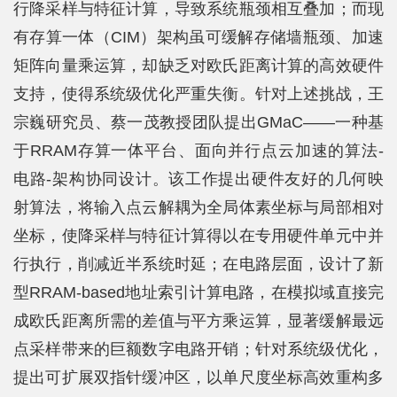
行降采样与特征计算，导致系统瓶颈相互叠加；而现
有存算一体（CIM）架构虽可缓解存储墙瓶颈、加速
矩阵向量乘运算，却缺乏对欧氏距离计算的高效硬件
支持，使得系统级优化严重失衡。针对上述挑战，王
宗巍研究员、蔡一茂教授团队提出GMaC——一种基
于RRAM存算一体平台、面向并行点云加速的算法-
电路-架构协同设计。该工作提出硬件友好的几何映
射算法，将输入点云解耦为全局体素坐标与局部相对
坐标，使降采样与特征计算得以在专用硬件单元中并
行执行，削减近半系统时延；在电路层面，设计了新
型RRAM-based地址索引计算电路，在模拟域直接完
成欧氏距离所需的差值与平方乘运算，显著缓解最远
点采样带来的巨额数字电路开销；针对系统级优化，
提出可扩展双指针缓冲区，以单尺度坐标高效重构多