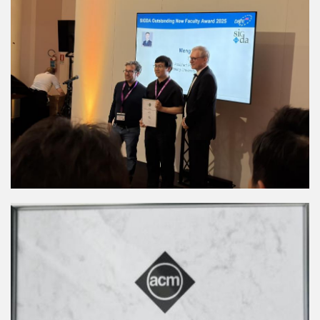
平
台
基
地
学
生
工
作
招
贤
纳