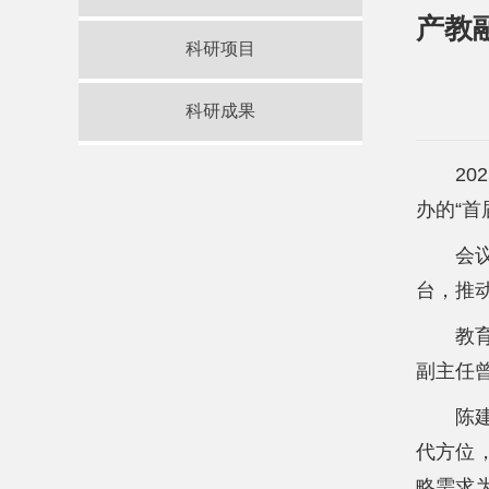
产教
科研项目
科研成果
2
办的“首
会
台，推
教
副主任
陈
代方位
略需求