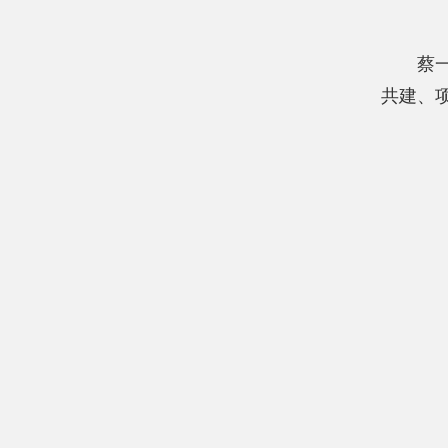
蔡
共建、