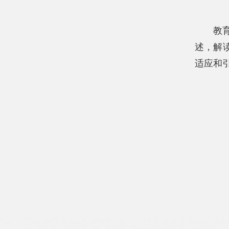
教
述，解
适应和