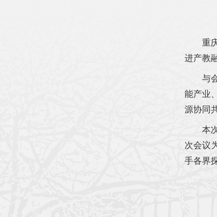
重
进产教
与
能产业
源协同
本
次会议
手各界