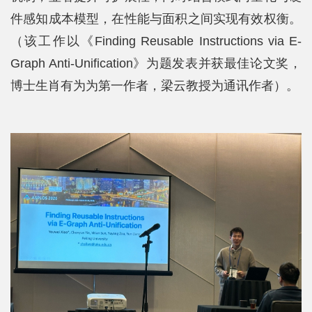
件感知成本模型，在性能与面积之间实现有效权衡。
平
（该工作以《Finding Reusable Instructions via E-
台
Graph Anti-Unification》为题发表并获最佳论文奖，
基
博士生肖有为为第一作者，梁云教授为通讯作者）。
地
学
生
工
作
招
贤
纳