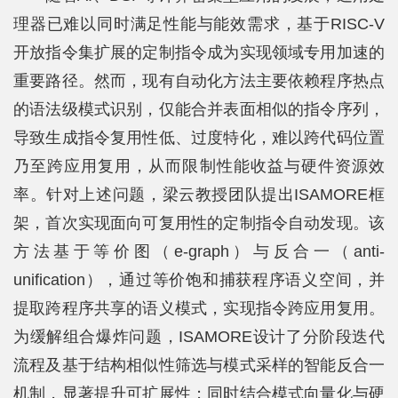
科
理器已难以同时满足性能与能效需求，基于RISC-V
学
开放指令集扩展的定制指令成为实现领域专用加速的
研
重要路径。然而，现有自动化方法主要依赖程序热点
的语法级模式识别，仅能合并表面相似的指令序列，
究
导致生成指令复用性低、过度特化，难以跨代码位置
党
乃至跨应用复用，从而限制性能收益与硬件资源效
建
率。针对上述问题，梁云教授团队提出ISAMORE框
思
架，首次实现面向可复用性的定制指令自动发现。该
方法基于等价图（e-graph）与反合一（anti-
政
unification），通过等价饱和捕获程序语义空间，并
人
提取跨程序共享的语义模式，实现指令跨应用复用。
才
为缓解组合爆炸问题，ISAMORE设计了分阶段迭代
培
流程及基于结构相似性筛选与模式采样的智能反合一
机制，显著提升可扩展性；同时结合模式向量化与硬
养