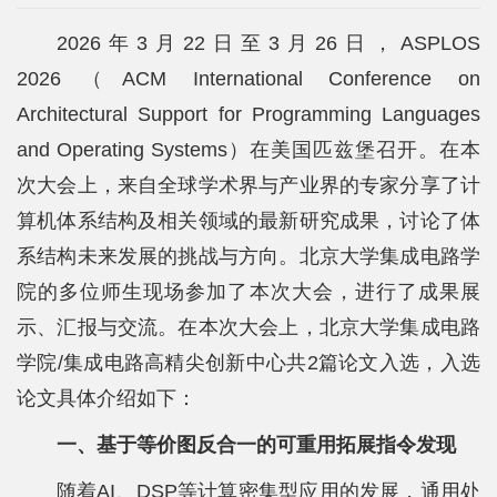
院
2026年3月22日至3月26日，ASPLOS
概
2026（ACM International Conference on
况
Architectural Support for Programming Languages
系
and Operating Systems）在美国匹兹堡召开。在本
次大会上，来自全球学术界与产业界的专家分享了计
所
算机体系结构及相关领域的最新研究成果，讨论了体
中
系结构未来发展的挑战与方向。北京大学集成电路学
心
院的多位师生现场参加了本次大会，进行了成果展
师
示、汇报与交流。在本次大会上，北京大学集成电路
学院/集成电路高精尖创新中心共2篇论文入选，入选
资
论文具体介绍如下：
队
一、基于等价图反合一的可重用拓展指令发现
伍
随着AI、DSP等计算密集型应用的发展，通用处