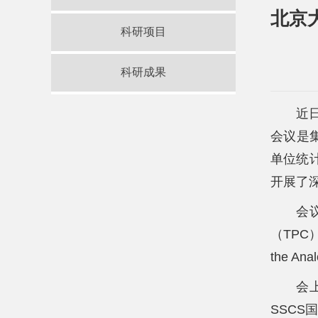
北京大
科研项目
科研成果
近
会议是
单位统
开展了
会议
（TPC）成
the An
会上
SSCS国