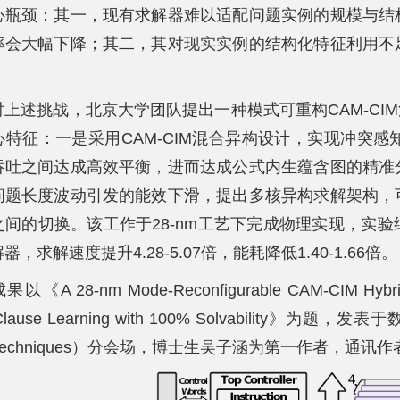
心瓶颈：其一，现有求解器难以适配问题实例的规模与结
率会大幅下降；其二，其对现实实例的结构化特征利用不
。
对上述挑战，北京大学团队提出一种模式可重构CAM-CIM
特征：一是采用CAM-CIM混合异构设计，实现冲突感知（co
吞吐之间达成高效平衡，进而达成公式内生蕴含图的精准
问题长度波动引发的能效下滑，提出多核异构求解架构，
之间的切换。该工作于28-nm工艺下完成物理实现，实
器，求解速度提升4.28-5.07倍，能耗降低1.40-1.66倍。
以《A 28-nm Mode-Reconfigurable CAM-CIM Hybrid Co
 Clause Learning with 100% Solvability》为题，
uit Techniques）分会场，博士生吴子涵为第一作者，通