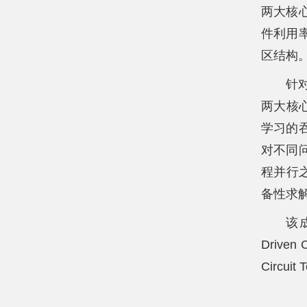
两大核
件利用
区结构
针
两大核心
学习的
对不同
程并行
备性求解
该成果
Driven
Circ