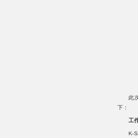
此
下：
工作
K