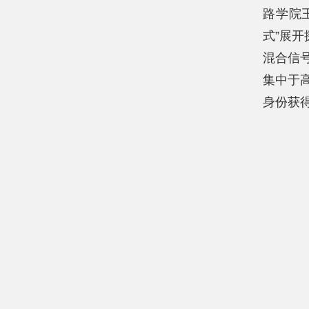
路学院
式”展
混合信
集中于
身份获得