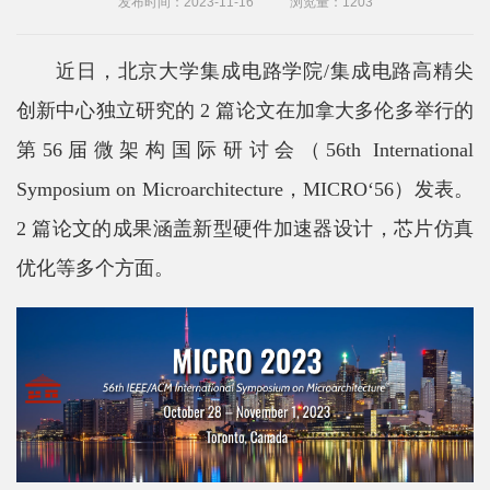
发布时间：2023-11-16
浏览量：
1203
院
概
近日，北京大学集成电路学院/集成电路高精尖
况
创新中心独立研究的 2 篇论文在加拿大多伦多举行的
系
第56届微架构国际研讨会（56th International
所
Symposium on Microarchitecture，MICRO‘56）发表。
2 篇论文的成果涵盖新型硬件加速器设计，芯片仿真
中
优化等多个方面。
心
师
资
队
伍