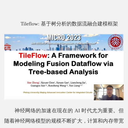
科
学
Tileflow: 基于树分析的数据流融合建模框架
研
究
党
建
思
政
人
才
神经网络的加速在现在的 AI 时代尤为重要。但
培
随着神经网络模型的规模不断扩大，计算和内存带宽
养