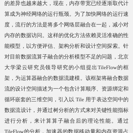
的差异也越来越大，现在，内存带宽已经逐渐取代计
平
算成为神经网络的运行瓶颈。为了加快网络的运行速
台
度，流行的方法是将多个网络层融合在一起，减小对
基
内存的数据访问。这样的优化方法依赖灵活准确的性
能模型，以方便评估、架构分析和设计空间探索。针
地
对目前数据流算子融合的分析模型不足的问题，北京
学
大学梁云研究员领导研究的小组提出TileFlow的框
生
架，为运算器融合的数据流建模。该框架将融合数据
工
流的设计空间描述为一个包含计算顺序、资源绑定和
作
循环嵌套的三维空间，引入以 Tile 用于表达空间中的
招
数据流设计，并通过树分析的方式来对关键性能指标
贤
进行分析，来计算算子融合后的理论性能。通过
纳
TileFlow的分析，加速器的数据移动量和内存资源占