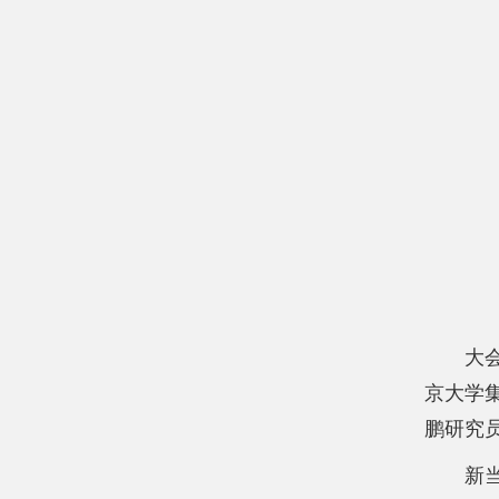
大
京大学
鹏研究
新