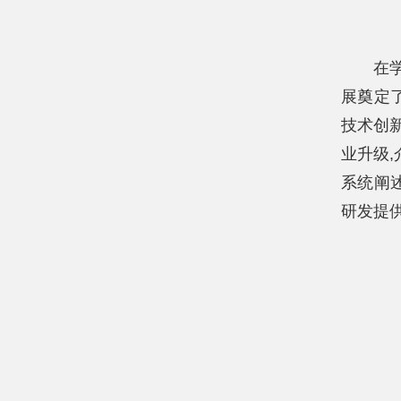
在
展奠定
技术创
业升级,
系统阐
研发提