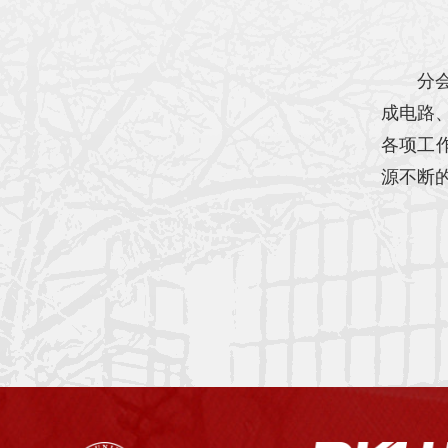
分
成电路
各项工
源不断