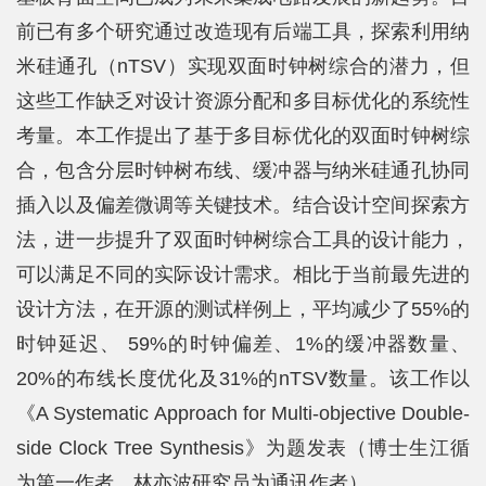
前已有多个研究通过改造现有后端工具，探索利用纳
平
米硅通孔（nTSV）实现双面时钟树综合的潜力，但
台
这些工作缺乏对设计资源分配和多目标优化的系统性
基
考量。本工作提出了基于多目标优化的双面时钟树综
合，包含分层时钟树布线、缓冲器与纳米硅通孔协同
地
插入以及偏差微调等关键技术。结合设计空间探索方
学
法，进一步提升了双面时钟树综合工具的设计能力，
生
可以满足不同的实际设计需求。相比于当前最先进的
工
设计方法，在开源的测试样例上，平均减少了55%的
时钟延迟、 59%的时钟偏差、1%的缓冲器数量、
作
20%的布线长度优化及31%的nTSV数量。该工作以
招
《A Systematic Approach for Multi-objective Double-
贤
side Clock Tree Synthesis》为题发表（博士生江循
纳
为第一作者，林亦波研究员为通讯作者）。