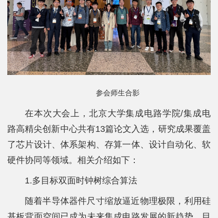
科
学
研
究
党
参会师生合影
建
在本次大会上，北京大学集成电路学院/集成电
思
路高精尖创新中心共有13篇论文入选，研究成果覆盖
政
了芯片设计、体系架构、存算一体、设计自动化、软
人
硬件协同等领域。相关介绍如下：
才
1.多目标双面时钟树综合算法
培
随着半导体器件尺寸缩放逼近物理极限，利用硅
养
基板背面空间已成为未来集成电路发展的新趋势。目