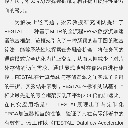
模方法，难以充分发挥数据流架构在提升硬件性能方
面的潜力。
平
台
为解决上述问题，梁云教授研究团队提出了
FESTAL，一种基于MLIR的全流程FPGA数据流加速
基
器综合框架。该框架引入了一种新颖的基于图的融合
地
算法，能够系统性地探索任务融合机会，将任务间的
学
通信模式完全优化为片上交互，从而大幅减少了对片
外存储的访问需求。通过显式地对存储约束进行建
生
模，FESTAL在计算负载与存储资源之间实现了关键
工
的平衡。实验结果表明，FESTAL在标准测试基准上
作
相比最先进的综合框架实现了平均2.06倍的加速比。
招
在真实应用场景中，FESTAL展现出了与定制化
FPGA加速器相当的性能，验证了其在实际部署中的
贤
有效性。该工作以《FESTAL: Dataflow Accelerator
纳