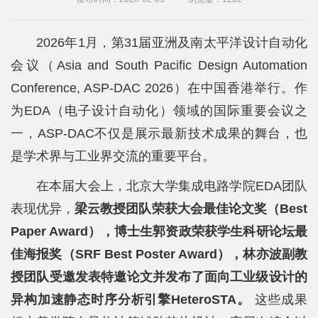
院
概
2026年1月，第31届亚洲及南太平洋设计自动化
况
会议（Asia and South Pacific Design Automation
Conference, ASP-DAC 2026）在中国香港举行。作
系
为EDA（电子设计自动化）领域的国际重要会议之
所
一，ASP-DAC不仅是展示最新技术成果的舞台，也
中
是学术界与工业界交流的重要平台。
心
在本届大会上，北京大学集成电路学院EDA团队
师
表现优异，
梁云教授团队荣获大会最佳论文奖（Best
Paper Award），博士生郭资政荣获学生科研论坛最
资
佳海报奖（SRF Best Poster Award），林亦波副教
队
授团队受邀发表特邀论文并发布了面向工业级设计的
伍
异构加速静态时序分析引擎HeteroSTA。
这些成果