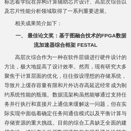
科
标志着学院在异构计算辅助芯片设计、高层次综合以
及芯片性能分析领域取得了一系列重要进展。
学
相关成果简介如下：
研
一、 最佳论文奖：基于图融合技术的FPGA数据
究
流加速器综合框架 FESTAL
党
高层次综合作为一种在软件层级进行硬件设计的
建
方法，极大地提高了设计效率。然而，现有研究大多
思
聚焦于计算层面的优化，往往假设理想的存储系统，
政
导致片上缓存容量有限和片外访存高延迟经常成为制
约系统性能的瓶颈。数据流架构虽然能够通过支持任
人
务并行执行和直接片上通信来缓解这一问题，但在实
才
际实现中面临着确定任务间通信模式以及平衡计算与
培
存储资源的重大挑战。目前的综合工具缺乏全面的建
养