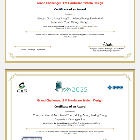
科
学
研
究
党
建
思
政
人
才
培
养