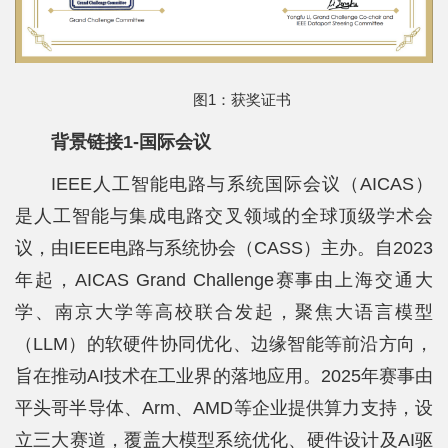
平
台
图1：获奖证书
基
背景链接1-国际会议
地
IEEE人工智能电路与系统国际会议（AICAS）
学
是人工智能与集成电路交叉领域的全球顶级学术会
生
议，由IEEE电路与系统协会（CASS）主办。自2023
工
年起，AICAS Grand Challenge赛事由上海交通大
学、南京大学等高校联合发起，聚焦大语言模型
作
（LLM）的软硬件协同优化、边缘智能等前沿方向，
招
旨在推动AI技术在工业界的落地应用。2025年赛事由
贤
平头哥半导体、Arm、AMD等企业提供算力支持，设
纳
立三大赛道，覆盖大模型系统优化、硬件设计及AI驱