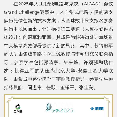
院
在2025年人工智能电路与系统（AICAS）会议
Grand Challenge赛事中，来自集成电路学院的两支
概
队伍凭借创新的技术方案，从全球数十只支报名参赛
况
队伍中脱颖而出，分别摘得第二赛道（大模型硬件系
系
统设计）的冠军和亚军，其成果为解决边缘计算场景
所
中大模型高效部署提供了新的思路。其中，获得冠军
的队伍由集成电路学院王源教授与李萌研究员联合指
中
导，参赛学生包括郭晴宇、钟林峰、许颂强和魏仁
心
杰；获得亚军的队伍为北京大学-安徽工程大学联
师
队，由集成电路学院孙广宇副教授指导，参赛学生包
资
括薛晨皓、周进伟、任毅、董锡平、张佳兴。
队
伍