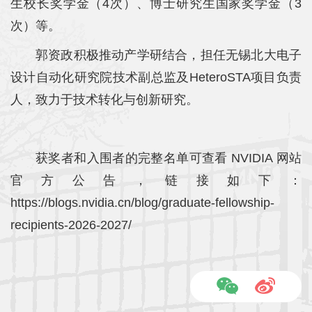
生校长奖学金（4次）、博士研究生国家奖学金（3
次）等。
平
台
郭资政积极推动产学研结合，担任无锡北大电子
设计自动化研究院技术副总监及HeteroSTA项目负责
基
人，致力于技术转化与创新研究。
地
学
获奖者和入围者的完整名单可查看 NVIDIA 网站
生
官方公告，链接如下：
工
https://blogs.nvidia.cn/blog/graduate-fellowship-
作
recipients-2026-2027/
招
贤
纳