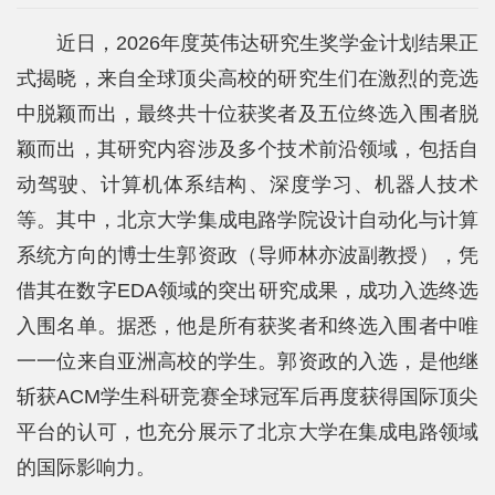
院
近日，2026年度英伟达研究生奖学金计划结果正
概
式揭晓，来自全球顶尖高校的研究生们在激烈的竞选
况
中脱颖而出，最终共十位获奖者及五位终选入围者脱
系
颖而出，其研究内容涉及多个技术前沿领域，包括自
动驾驶、计算机体系结构、深度学习、机器人技术
所
等。其中，北京大学集成电路学院设计自动化与计算
中
系统方向的博士生郭资政（导师林亦波副教授），凭
心
借其在数字EDA领域的突出研究成果，成功入选终选
师
入围名单。据悉，他是所有获奖者和终选入围者中唯
一一位来自亚洲高校的学生。郭资政的入选，是他继
资
斩获ACM学生科研竞赛全球冠军后再度获得国际顶尖
队
平台的认可，也充分展示了北京大学在集成电路领域
伍
的国际影响力。