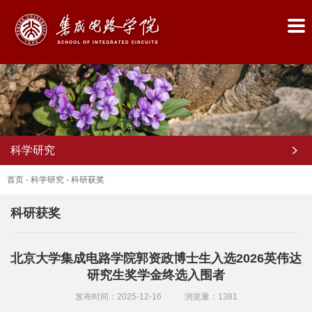
科学研究
首页
-
科学研究
-
科研获奖
科研获奖
首
北京大学集成电路学院郭资政博士生入选2026英伟达
页
研究生奖学金终选入围者
学
发布时间：2025-12-16
浏览量：
1381