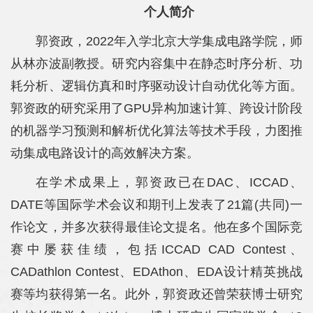
科
个人简介
学
郭资政，2022年入学北京大学集成电路学院，师
研
从林亦波副教授。研究内容集中在静态时序分析、功
耗分析、逻辑仿真和时序驱动设计自动优化等方面。
究
郭资政的研究采用了GPU异构加速计算、跨设计阶段
党
的机器学习预测和解析优化算法等技术手段，力图推
建
动集成电路设计的高效解决方案。
思
在学术成果上，郭资政已在DAC、ICCAD、
政
DATE等国际学术会议和期刊上发表了21篇(共同)一
作论文，并多次获得最佳论文提名。他在多个国际竞
人
赛中屡获佳绩，包括ICCAD CAD Contest、
才
CADathlon Contest、EDAthon、EDA设计精英挑战
培
赛等均获得第一名。此外，郭资政还曾荣获博士研究
养