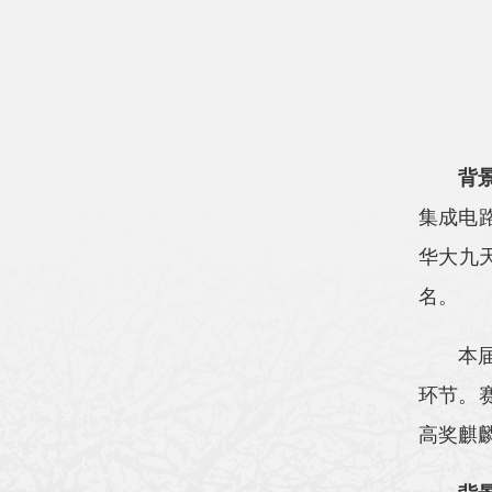
背
集成电
华大九天
名。
本
环节。
高奖麒