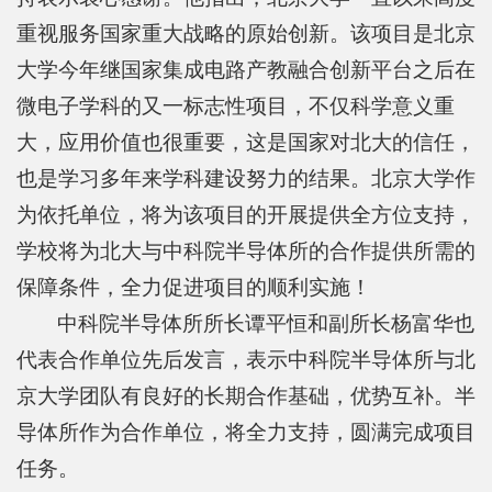
重视服务国家重大战略的原始创新。该项目是北京
平
大学今年继国家集成电路产教融合创新平台之后在
台
微电子学科的又一标志性项目，不仅科学意义重
基
大，应用价值也很重要，这是国家对北大的信任，
地
也是学习多年来学科建设努力的结果。北京大学作
为依托单位，将为该项目的开展提供全方位支持，
学
学校将为北大与中科院半导体所的合作提供所需的
生
保障条件，全力促进项目的顺利实施！
工
中科院半导体所所长谭平恒和副所长杨富华也
作
代表合作单位先后发言，表示中科院半导体所与北
招
京大学团队有良好的长期合作基础，优势互补。半
导体所作为合作单位，将全力支持，圆满完成项目
贤
任务。
纳