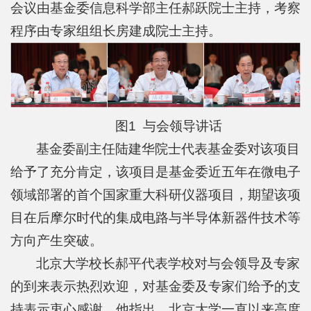
科
会议由基金委信息科学部主任郝跃院士主持，考察
学
程序由专家组组长房建成院士主持。
研
究
党
图1 与会领导讲话
建
基金委副主任陆建华院士代表基金委对该项目
思
给予了充分肯定，该项目是基金委近五年在微电子
领域部署的首个国家重大科研仪器项目，期望该项
政
目在后摩尔时代的集成电路与半导体新器件技术等
人
方向产生突破。
才
北京大学校长郝平代表学校对与会领导及专家
培
的到来表示热烈欢迎，对基金委及专家们给予的支
持表示衷心感谢。他指出，北京大学一直以来高度
养