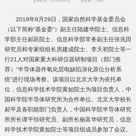
发布时间：2019-09-02
浏览量：
1986
院
概
2019年8月29日，国家自然科学基金委员会
况
（以下简称“基金委”）副主任陆建华院士、信息科
学部主任郝跃院士、信息科学部常务副主任张兆田
系
研究员和专家组组长房建成院士、李天初院士等一
所
行21人对国家重大科研仪器研制项目（部门推
中
荐）“半导体器件氧化层电缺陷演化原位分析系
心
统”进行现场考察。该项目以北京大学为依托单
师
位，信息科学技术学院黄如院士为项目负责人，中
国科学院半导体研究所为合作单位。北京大学校长
资
郝平及各职能部门负责人，中国科学院半导体研究
队
所所长谭平恒研究员、副所长杨富华研究员，信息
伍
科学技术学院黄如院士等项目组成员参加了会议。