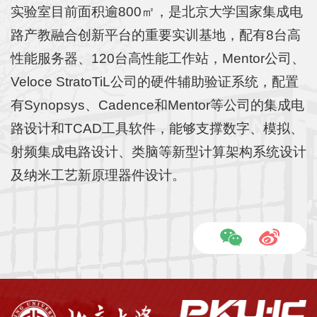
院
实验室目前面积逾800㎡，是北京大学国家集成电
路产教融合创新平台的重要实训基地，配有8台高
概
性能服务器、120台高性能工作站，Mentor公司、
况
Veloce StratoTiL公司的硬件辅助验证系统，配置
系
有Synopsys、Cadence和Mentor等公司的集成电
所
路设计和TCAD工具软件，能够支撑数字、模拟、
中
射频集成电路设计、类脑等新型计算架构系统设计
及纳米工艺新原理器件设计。
心
师
资
队
伍