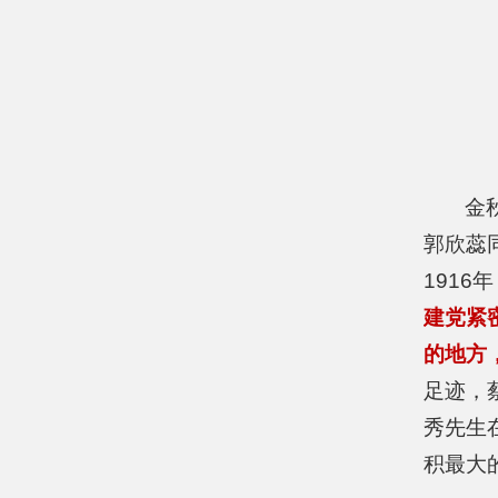
金
郭欣蕊
191
建党紧
的地方
足迹，
秀先生
积最大