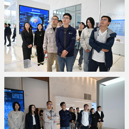
科
学
研
究
党
建
思
政
人
才
培
养