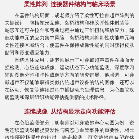
柔性阵列
连接器件结构与临床场景
在器件结构层面，胡老师介绍了柔性可拉伸超声阵列的
关键设计，包括蛇形互连、岛桥结构和硅胶弹性体封装等。
蛇形互连可在拉伸和弯曲过程中通过三维扭转释放应力，降
低功能单元的应力集中风险；岛桥结构则将刚性功能单元与
柔性连接区域结合，使器件在保持成像性能的同时获得皮肤
贴附和形变适应能力。
围绕具体应用，胡老师展示了可穿戴超声器件在曲面无
损检测、心脏连续成像、运动状态下心功能监测、深度学习
辅助图像分割和弹性成像等方向的研究进展。他强调，可穿
戴超声不仅能够获得类似传统超声设备的结构图像，还可以
在运动、恢复等连续过程中捕捉动态生理信息，为心血管疾
病监测和深层组织功能评估提供新的技术路径。
连续成像
从结构显示走向功能评估
在心脏监测部分，胡老师以可穿戴超声心动图为例，说
明连续监测对捕捉突发性与瞬态心血管事件的重要性。相比
传统医院场景中的短时、静态检测，可穿戴超声有望在休