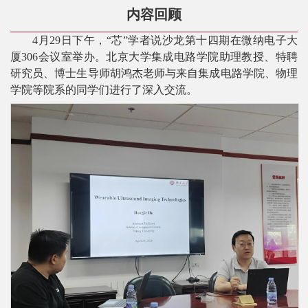
内容回顾
平
4
月
29
日下午，
“芯”
学者说沙龙第十四期在微纳电子大
台
厦
306
会议室举办。北京大学集成电路学院助理教授、特聘
研究员、博士生导师胡鸿杰老师与来自集成电路学院、物理
基
学院等院系的同学们进行了深入交流。
地
学
生
工
作
招
贤
纳