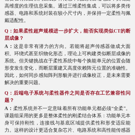
高维度的生理信息采集。通过三维柔性集成，可以将多类传
感器、电路和系统封装在较小尺寸内，并保持一定柔性与佩
戴适配性。
Q：如果柔性超声规模进一步扩大，能否实现类似CT的断
层成像？
A：
这是非常有潜力的方向。若能将超声传感器做成大面
积、环绕式甚至织物化形态，理论上可构建类似断层成像的
系统。但关键挑战在于柔性系统中每个换能单元的位置会随
形变发生变化，而断层重建又高度依赖阵元位置的准确性。
因此，如何同步感知阵列形貌并进行成像校正，是未来需要
解决的重要问题。
Q：后端电子系统与柔性器件之间是否存在工艺兼容性问
题？
A：
柔性系统并不一定意味着所有功能单元都必须
“全柔”。
课题组采用的更多是整体柔性的刚柔结合体系：功能单元
本
身可保持刚性
，连接线与基底区域提供柔性和形变适应能
力。这样的设计更适合复杂芯片、电路系统和高性能传感器