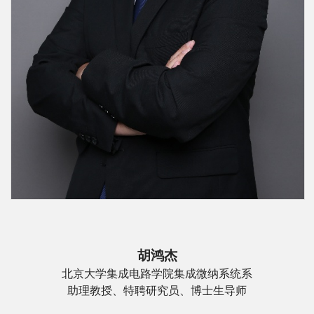
科
学
研
究
党
建
思
政
人
胡鸿杰
才
北京大学集成电路学院集成微纳系统系
培
助理教授、特聘研究员、博士生导师
养