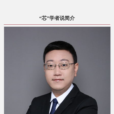
院
概
“芯”学者说简介
况
系
所
中
心
师
资
队
伍