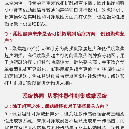
成像为例，颅骨会严重衰减和扰乱超声传播，因此临床和科
研中常需借助颞窗等较薄的声学窗口进行探测。这也说明，
超声虽然在实时性和可穿戴性方面具有优势，但在强骨性遮
挡场景下仍面临挑战。
Q：柔性超声未来是否可以拓展到治疗方向，例如聚焦超
声？
A：
聚焦超声治疗大体可分为高强度聚焦超声和低强度聚焦
超声两类。高强度聚焦超声可将能量聚焦到肿瘤等靶区，用
于热消融治疗，但通常功率较大、散热要求高，并不适合简
单微型化或可穿戴化。低强度聚焦超声更偏向神经调控或辅
助药物递送，例如通过刺激特定脑区影响神经活动，或短暂
打开血脑屏障以促进药物进入脑内。
系统协同
从柔性器件到集成微系统
Q：除了超声之外，课题组还布局了哪些相关方向？
A：
课题组除可穿戴超声外，也关注多传感器融合与三维柔
性集成微系统。未来可穿戴设备不应只集成单一传感器，而
需要在有限面积内集成多种传感单元及其后端电路，实现更