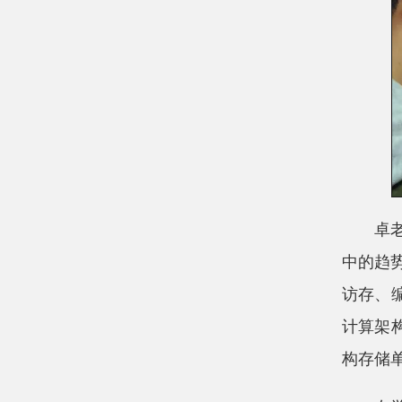
卓
中的趋
访存、
计算架
构存储