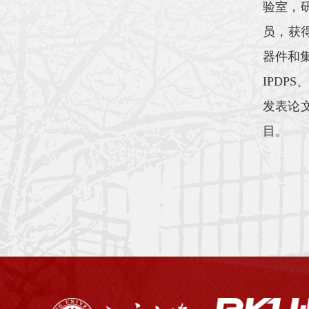
验室，
员，获得
器件和集
IPDP
发表论
目。