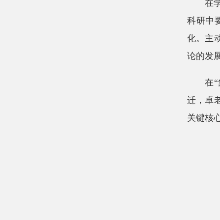
在
科研中
化。主
论的发
在
迁，卓
关键核