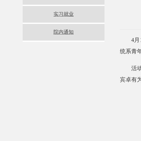
实习就业
院内通知
4
统系青
活
宾卓有