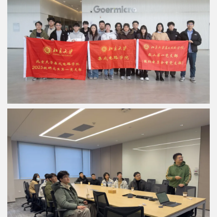
科
学
研
究
党
建
思
政
人
才
培
养