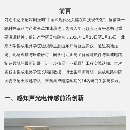
院
前言
概
习近平总书记深刻强调“中国式现代化关键在科技现代化”。当前新一
况
轮科技革命与产业变革加速演进，为深入学习领会习近平总书记重
系
要讲话精神，促进产学研贯彻融合，2026年1月13日至1月16日，北
京大学集成电路学院组织师生赴山东开展就业实践。通过实地走
所
访、现场观摩与座谈研讨，同学们近距离了解智能硬件与集成电路
中
制造领域的最新进展，进一步拓展产业视野与工程实践认知。本次
心
实践由集成电路学院长聘副教授、博士生导师贺明，集成电路学院
团委书记王凌越带队，来自集成电路学院的14名研究生参与实践。
师
资
一、感知声光电传感前沿创新
队
伍