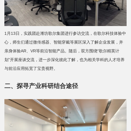
平
台
1月13日，实践团赴潍坊歌尔集团进行参访交流，在歌尔科技体验中
基
心，师生们通过微传感器、智能穿戴等展区深入了解企业发展，并
地
亲身体验AR、VR等前沿智能产品。随后，双方围绕“歌尔精英计
学
划”开展座谈交流，进一步深化彼此了解，也为相关学科的人才培养
与前沿应用拓宽了宝贵视野。
生
工
二、探寻产业科研结合途径
作
招
贤
纳