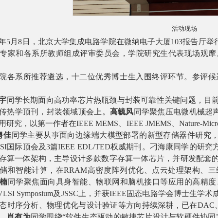
活动现场
年
5
月
8
日，北京大学集成电路学院在微纳电子大厦
103
报告厅
举
专家和各系所教师组成评审委员会，学院研究生代表现场观摩
院各系所推荐遴选，十二位优秀博士生入围终评环节。参评候
宇
同学长期面向高功率芯片热瓶颈与封装可靠性关键问题
，目
传热学顶刊，封装领域顶会上。
高毓风
同学聚焦压电微机械超
用研究
，以第一作者在
IEEE MEMS
、
IEEE JMEMS
、
Nature-Micr
粤佳
同学主要从事面向边缘端大模型部署的新型
存储
器件研究
SI
国际顶会及
3
篇
IEEE EDL/TED
权威期刊
。
刁海康同学的研究
存算一体架构，主导设计多款数字存算一体芯片
，
并研发配套
储和智能计算，在
RRAM
高密度阵列优化、点云处理架构、三
楠
同学聚焦面向具身智能、物联网和脑机接口等应用的高精度
VLSI Symposium
及
JSSC
上，并获
IEEE
固态电路学会博士生学术
态时序分析、
物理优化与设计验证
等方向持续深耕，已在
DAC
。
肖有为
同学围绕
“
软件生态驱动的敏捷芯片设计与软硬件协同