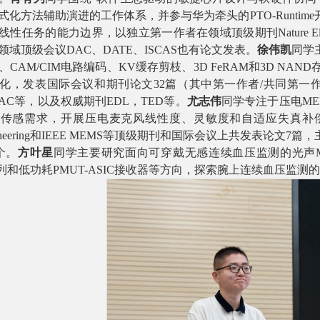
式化方法辅助演进的工作体系，并参与华为牵头的
PTO-Runtime
线性任务的能力边界
，以独立第一作者在领域顶级期刊
Nature El
领域顶级会议
DAC
、
DATE
、
ISCAS
也有论文发表
。
徐伟凯
同学
、
CAM/CIM
电路编码、
KV
缓存剪枝、
3D FeRAM
和
3D NAND
化
，发表国际会议和期刊论文
32
篇（其中第一作者
/
共同第一
AC
等，以及权威期刊
EDL
，
TED
等
。
尤志伟
同学专注于压电
ME
压传感需求，开展压电麦克风线性度、灵敏度和自适应失真补
eering
和
IEEE MEMS
等顶级期刊和国际会议上共发表论文
7
篇，
个。
方叶星
同学主要研究面向可穿戴无感连续血压监测的光声
列和低功耗
PMUT-ASIC
接收器等方向，探索腕上连续血压监测的