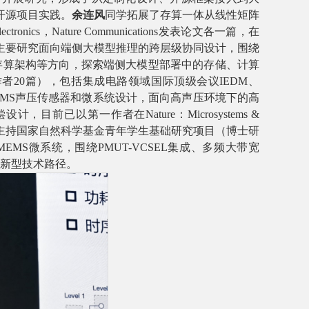
开源项目实践。
余连风
同学拓展了存算一体从线性矩阵
ectronics
，
Nature Communications
发表论文各一篇，在
主要研究面向端侧大模型推理的跨层级协同设计，围绕
存算架构等方向，探索端侧大模型部署中的存储、计算
作者
20
篇），包括集成电路领域国际顶级会议
IEDM
、
MS
声压传感器和微系统设计，面向高声压环境下的高
偿设计，目前已以第一作者在
Nature
：
Microsystems &
主持国家自然科学基金青年学生基础研究项目（博士研
MEMS
微系统，围绕
PMUT-VCSEL
集成、多频大带宽
新型技术路径。