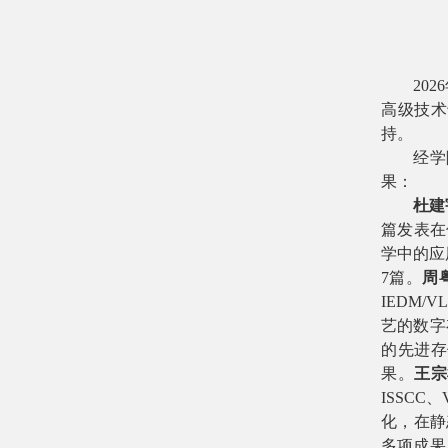
2026
高级技术
持。
经学
果：
杜建
篇发表在
学中的应
7
篇。
周
IEDM/VL
艺的数字
的先进存
果。
王宗
ISSCC
、
化，
在
静
多项成果