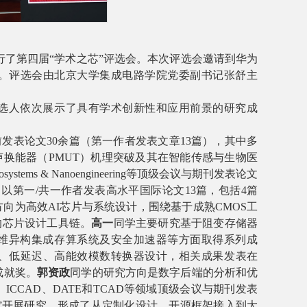
行了
第四届
“
学术之芯
”
评选会。本次评选会邀请到华为
。评选会由北京大学集成电路学院党委副书记张舒主
选人依次展示了具有学术创新性和应用前景的研究成
前发表论文
3
0
余篇（第一作者发表文章
1
3
篇），其中多
声换能器（
PMUT
）机理突破及其在智能传感与生物医
osystems & Nanoengineering
等顶级会议与期刊发表论文
，以第一
/
共一作者发表高水平国际论文
13
篇，包括
4
篇
方向
为高效
AI
芯片与系统设计，围绕基于成熟
CMOS
工
的
芯片设计工具链。
高一
同学
主要研究基于阻变存储器
维异构集成存算系统及安全加速器等方面取得系列成
、低延迟、高能效模数转换器设计，相关成果发表
在
成就奖
。
郭资政
同学
的研究方向是
数字后端的分析和优
、
ICCAD
、
DATE
和
TCAD
等领域顶级会议与期刊发表
”
开展研究，形成了从定制化设计、开源框架接入到大