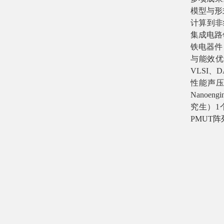
模型与形
计算到非
集成电路
铁电器件
与能效优
VLSI
、
D
性能声
Nanoengin
究生）
1
PMUT
阵