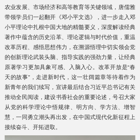
农业发展、市场经济和高等教育等关键领域，唐儒雅
平
带领学员们一起翻开《邓小平文选》，进一步走入邓
台
小平理论中扎根中国大地的精髓要义，深度解读经典
基
著作中蕴含的历史沿革、理论逻辑与时代价值，重温
改革历程、感悟思想伟力，在溯源悟理中切实领会党
地
的创新理论武装头脑、指导实践的强劲力量，让经典
学
原著学习更加具象可感、入脑入心。改革开放是“春
生
天的故事”，走进新时代，这一壮阔篇章等待着作为
新青年的我们续写，宣讲最后结合习近平总书记有关
工
推动全民阅读，建设书香社会的重要论述，号召大家
作
从党的科学理论中悟规律、明方向、学方法、增智
招
慧，一同勇立潮头再出发，在中国式现代化新征程上
贤
接续奋斗、开拓进取。
纳