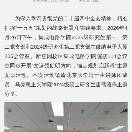
发布时间：2026-04-26
浏览量：
590
院
概
为深入学习贯彻党的二十届四中全会精神，精准
况
把握“十五五”规划的战略部署和实践要求。2026年4
月26日下午，集成电路学院2025级研究生第一、第
系
二党支部和2024级研究生第二党支部在微纳电子大厦
所
205会议室、新燕园校区集成电路学院院楼114会议
中
室同步开展“文选领航明方向，锚定规划启新程”主题
心
党日活动。本次活动邀请北京大学博士生讲师团成
员、马克思主义学院2024级硕士研究生唐儒雅作主题
师
分享。
资
队
伍