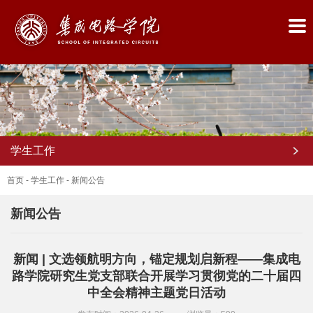
学生工作
首页
-
学生工作
-
新闻公告
新闻公告
首
新闻 | 文选领航明方向，锚定规划启新程——集成电
页
路学院研究生党支部联合开展学习贯彻党的二十届四
学
中全会精神主题党日活动