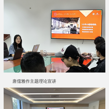
士
校
友
中
心
唐儒雅作主题理论宣讲