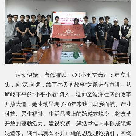
科
学
研
究
党
建
思
活动伊始，唐儒雅以“《邓小平文选》：勇立潮
头，向‘深’向远，续写春天的故事”为题进行宣讲。从
政
崎岖不平的“小平小道”切入，延伸至波澜壮阔的改革
人
开放大道，她生动呈现了48年来我国城乡面貌、产业
才
科技、民生福祉、生活品质上的跨越式蜕变，将改革
培
开放的蓬勃活力、建设实践、鲜活举措与丰硕成果娓
娓道来。瞩目成就离不开正确的思想理论指引，围绕
养