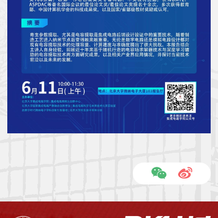
科
学
研
究
党
建
思
政
人
才
培
养