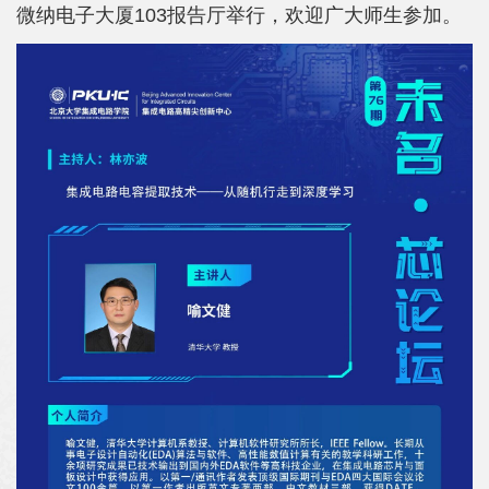
院
微纳电子大厦103报告厅举行，欢迎广大师生参加。
概
况
系
所
中
心
师
资
队
伍