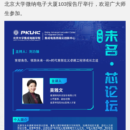
院
北京大学微纳电子大厦103报告厅举行，欢迎广大师
生参加。
概
况
系
所
中
心
师
资
队
伍