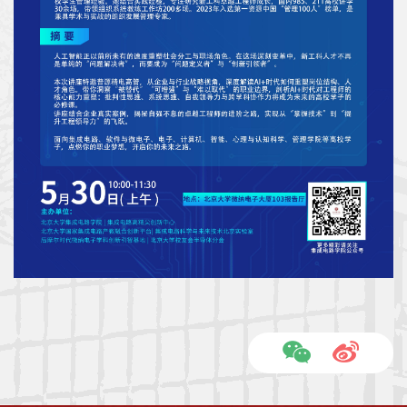
科
学
研
究
党
建
思
政
人
才
培
养