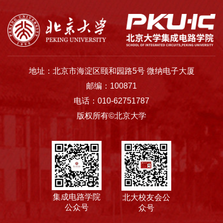
平
台
基
地址：北京市海淀区颐和园路5号 微纳电子大厦
地
邮编：100871
学
电话：010-62751787
版权所有©北京大学
生
工
作
招
集成电路学院
北大校友会公
贤
公众号
众号
纳