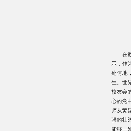
在
示，作
处何地
生。世
校友会
心的党
师从黄
强的壮
能够一