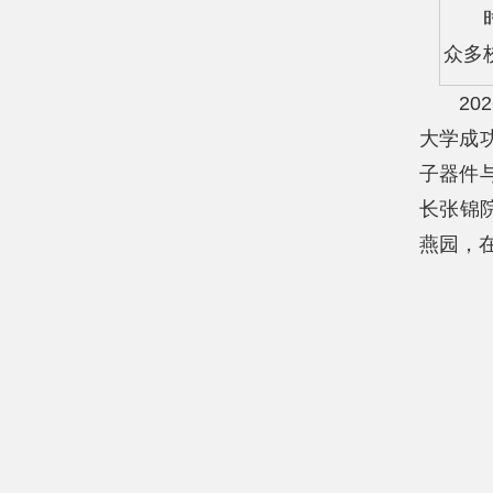
众多
20
大学成
子器件
长张锦
燕园，