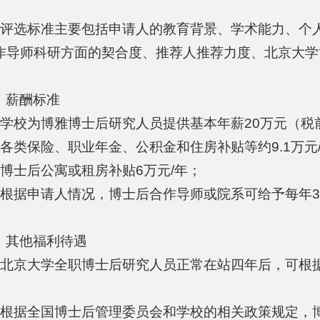
、评选标准主要包括申请人的教育背景、学术能力、个
作导师科研方面的契合度、推荐人推荐力度、北京大学
、薪酬标准
、学校为博雅博士后研究人员提供基本年薪20万元（税
、各类保险、职业年金、公积金和住房补贴等约9.1万元
、博士后公寓或租房补贴6万元/年；
、根据申请人情况，博士后合作导师或院系可给予每年3
、其他福利待遇
、北京大学全职博士后研究人员正常在站四年后，可根
、根据全国博士后管理委员会和学校的相关政策规定，