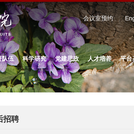
会议室预约
Eng
资队伍
科学研究
党建思政
人才培养
平台
后招聘