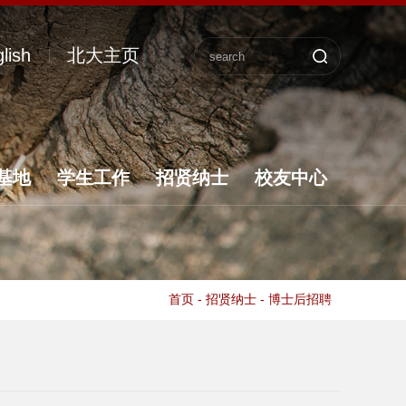
lish
北大主页
基地
学生工作
招贤纳士
校友中心
首页
-
招贤纳士
-
博士后招聘