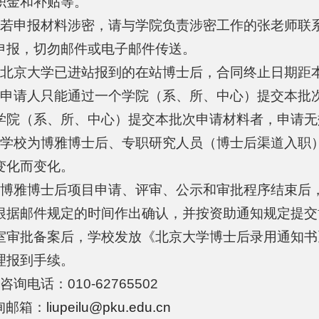
积金和补贴等。
、若申报材料涉密，请与学院负责涉密工作的张老师联系（0
申报，切勿邮件或电子邮件传送。
、北京大学已进站报到的在站博士后，合同终止日期距
、申请人只能通过一个学院（系、所、中心）提交本批
学院（系、所、中心）提交本批次申请材料者，申请无
、学校为博雅博士后、专职研究人员（博士后渠道入职
变化而变化。
、博雅博士后项目申请、评审、公示和审批程序结束后
根据邮件规定的时间作出确认，并按资助通知规定提交
室审批备案后，学校发放《北京大学博士后录用通知书
理报到手续。
咨询电话：010-62765502
询邮箱：
liupeilu@pku.edu.cn