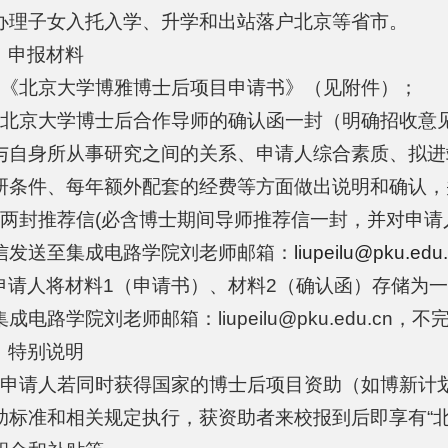
办理子女入托入学、升学和出站落户北京等省市。
、申报材料
、《北京大学博雅博士后项目申请书》（见附件）；
、北京大学博士后合作导师的确认函一封（明确招收意
与自身所从事研究之间的关系、申请人综合素质、拟进
研条件、每年额外配套的经费等方面做出说明和确认，
、两封推荐信(必含博士期间导师推荐信一封，并对申请
信发送至集成电路学院刘老师邮箱：
liupeilu@pku.edu
申请人将材料1（申请书）、材料2（确认函）存储为一
成电路学院刘老师邮箱：liupeilu@pku.edu.c
、特别说明
、申请人若同时获得国家的博士后项目资助（如博新计
助标准和相关规定执行，获资助者来校报到后即享有“