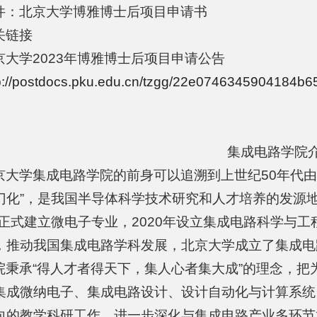
件：北京大学博雅博士后项目申请书
关链接
京大学2023年博雅博士后项目申请公告
p://postdocs.pku.edu.cn/tzgg/22e0746345904184b
集成电路学院
京大学集成电路学院的前身可以追溯到上世纪50年代由
门化”，是我国半导体科学技术研究和人才培养的发源地
8年正式建立微电子专业，2020年设立集成电路科学与工
，推动我国集成电路学科发展，北京大学成立了集成电
院秉承“得人才者得天下，集人心者集大成”的理念，
集成微纳电子、集成电路设计、设计自动化与计算系统
向的教学科研工作，进一步深化与集成电路产业多环节