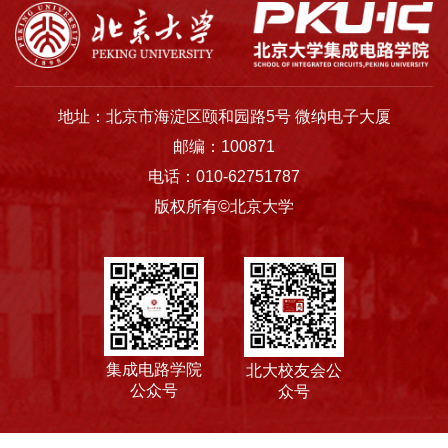
院
概
况
地址：北京市海淀区颐和园路5号 微纳电子大厦
系
邮编：100871
所
电话：010-62751787
版权所有©北京大学
中
心
师
资
队
集成电路学院
北大校友会公
公众号
众号
伍