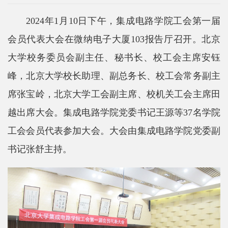
院
2024年1月10日下午，集成电路学院工会第一届
概
会员代表大会在微纳电子大厦103报告厅召开。北京
况
大学校务委员会副主任、秘书长、校工会主席安钰
系
峰，北京大学校长助理、副总务长、校工会常务副主
所
席张宝岭，北京大学工会副主席、校机关工会主席田
中
越出席大会。集成电路学院党委书记王源等37名学院
心
工会会员代表参加大会。大会由集成电路学院党委副
师
书记张舒主持。
资
队
伍