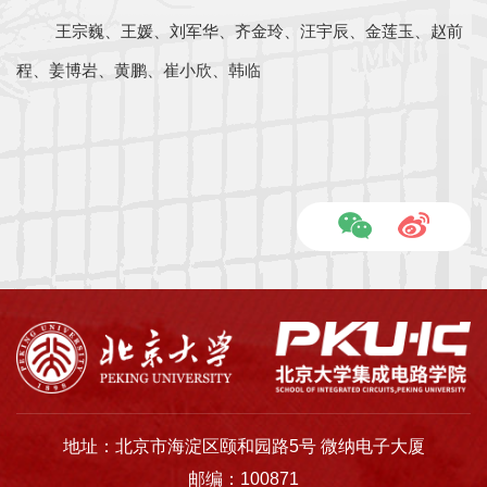
王宗巍、王媛、刘军华、齐金玲、汪宇辰、金莲玉、赵前
程、姜博岩、黄鹏、崔小欣、韩临
地址：北京市海淀区颐和园路5号 微纳电子大厦
邮编：100871