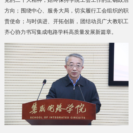
方向；围绕中心、服务大局，切实履行工会组织的职
平
责使命；与时俱进、开拓创新，团结动员广大教职工
台
齐心协力书写集成电路学科高质量发展新篇章。
基
地
学
生
工
作
招
贤
纳