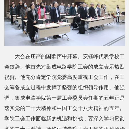
科
学
研
究
党
大会在庄严的国歌声中开幕。安钰峰代表学校工
建
会致辞。他首先对集成电路学院工会的成立表示热烈
思
祝贺。他充分肯定学院党委高度重视工会工作，在工
政
会筹备成立过程中发挥了坚强的组织领导作用。他强
人
调，集成电路学院第一届工会委员会任期的五年正是
才
落实党的二十大精神和中国工会十八大精神的五年。
培
学院工会工作面临新的机遇和挑战，要深入学习贯彻
养
党的二十大精神，始终保持学院工会工作的正确政治