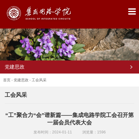
党建思政
首页
-
党建思政
-
工会风采
工会风采
首
“工”聚合力“会”谱新篇——集成电路学院工会召开第
页
一届会员代表大会
学
发布时间：2024-01-11
浏览量：
1596