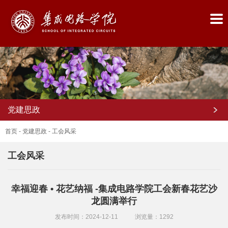
党建思政
首页
-
党建思政
-
工会风采
工会风采
首
幸福迎春 • 花艺纳福 -集成电路学院工会新春花艺沙
页
龙圆满举行
学
发布时间：2024-12-11
浏览量：
1292