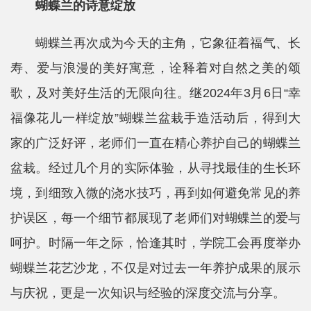
蝴蝶兰的诗意绽放
平
蝴蝶兰再次成为今天的主角，它象征着福气、长
台
寿、爱与浪漫的美好寓意，诠释着对自然之美的颂
基
歌，及对美好生活的无限向往。继2024年3月6日“幸
地
福像花儿一样绽放”蝴蝶兰盆栽手造活动后，得到大
学
家的广泛好评，老师们一直在精心养护自己的蝴蝶兰
生
盆栽。经过几个月的实际体验，从寻找最佳的生长环
境，到细致入微的浇水技巧，再到如何避免常见的养
工
护误区，每一个细节都展现了老师们对蝴蝶兰的爱与
作
呵护。时隔一年之际，恰逢其时，学院工会再度举办
招
蝴蝶兰花艺沙龙，不仅是对过去一年养护成果的展示
贤
与庆祝，更是一次知识与经验的深度交流与分享。
纳