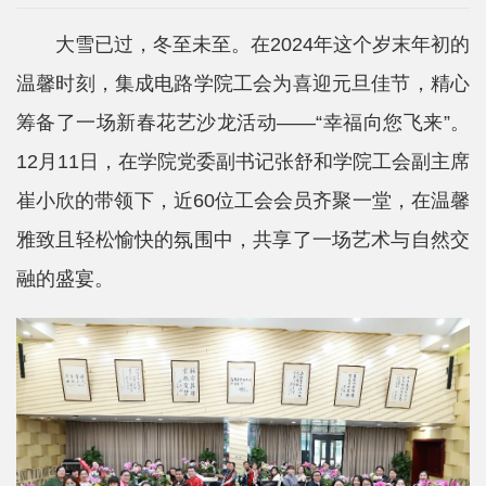
院
大雪已过，冬至未至。在2024年这个岁末年初的
概
温馨时刻，集成电路学院工会为喜迎元旦佳节，精心
况
筹备了一场新春花艺沙龙活动——“幸福向您飞来”。
系
12月11日，在学院党委副书记张舒和学院工会副主席
所
崔小欣的带领下，近60位工会会员齐聚一堂，在温馨
中
雅致且轻松愉快的氛围中，共享了一场艺术与自然交
心
融的盛宴。
师
资
队
伍