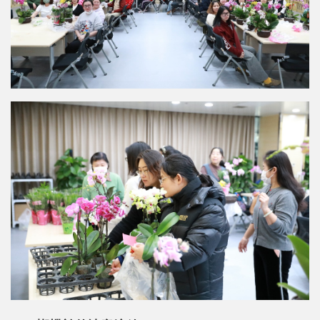
科
学
研
究
党
建
思
政
人
才
培
养