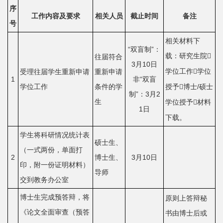
院
序
工作内容及要求
相关人员
截止时间
备注
号
概
相关材料下
况
“双盲制”：
载：研究生院

往届符合
系
3月10日
学位工作
学位
受理往届学生重新申请
重新申请

1
非“双盲
所
学位工作
条件的学
授予
博士/硕士

制”：3月2
生
学位授予
材料

中
1日
下载。
心
学生将科研情况统计表
硕士生、
师
（一式两份，单面打
2
博士生、
3月10日
资
印，附一份证明材料）
导师
交到教务办公室
队
博士生完成预答辩，将
原则上答辩秘
伍
《论文全面审查（预答
书由博士后或