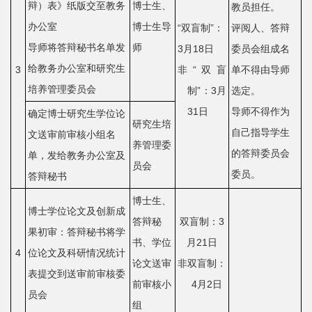
科
辩）表》纸版交至教务
博士生、
教员担任。
办公室
博士生导
“双盲制”：
评阅人、答辩
学
导师将答辩秘书名单发
师
3月18日
委员会组成名
研
给教务办公室和研究生
3
非“双盲
单不得由导师
究
培养管理委员会
制”：3月
选定。
31日
导师不得作为
党
确定博士研究生学位论
研究生培
自己指导学生
文送审前审核小组名
建
养管理委
的答辩委员会
单，发给教务办公室及
员会
思
委员。
答辩秘书
政
博士生、
博士学位论文及创新成
答辩秘
双盲制：3
人
果初审：答辩秘书将学
书、学位
月21日
4
位论文及科研情况统计
才
论文送审
非双盲制：
表提交到送审前审核委
培
前审核小
4月2日
员会
组
养