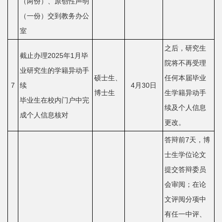
（两份）、原创性声明
士
（一份）交到教务办公
室
校
之后，研究生
友
截止办理2025年1月毕
院将不再受理
业研究生的学籍异动手
中
硕士生、
任何本届毕业
7
续
4月30日
博士生
生学籍异动手
心
毕业生在校内门户中完
续及个人信息
成个人信息核对
更改。
答辩前7天，博
士生学位论文
提交答辩委员
会审阅；在论
文评阅分项中
有任一中评、