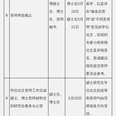
博硕士
博士生5月
差评，以及存
生、博士
16日
在“修改后答
8
答辩审批截止
生、答辩
硕士生5月
辩”或“不同意答
秘书
21日
辩”意见的学位
论文，应组织
专家小组审阅
论文及评阅意
见，形成建议
报告提交答辩
委员会参考。
硕士研究生学
学位论文答辩工作完成
位论文的送审
硕士生、
9
硕士、博士答辩材料交
5月23日
和答辩均由导
博士生
到研究生教务办公室
师或各方向安
排。