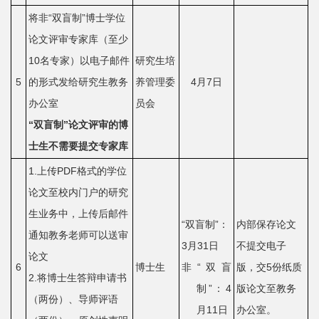
将非“双盲制”博士学位
平
论文评审专家库（至少
台
10名专家）以电子邮件
研究生培
5
的形式发给研究生教务
养管理委
4月7日
基
办公室
员会
地
“
双盲制
”
论文评审的博
学
士生不需要提交专家库
生
1.上传PDF格式的学位
论文至校内门户的研究
工
生业务中，上传后邮件
“双盲制”：
内部保存论文
作
通知教务老师可以送审
3月31日
不提交电子
招
论文
6
博士生
非“双盲
版，交5份纸质
2.将博士生答辩申请书
贤
制”：4
版论文至教务
（两份）、导师评语
月11日
办公室。
纳