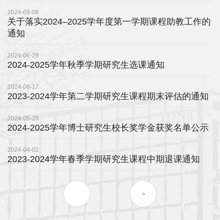
2024-09-06
平
关于落实2024–2025学年度第一学期课程助教工作的
通知
台
2024-06-28
基
2024-2025学年秋季学期研究生选课通知
地
2024-06-17
2023-2024学年第二学期研究生课程期末评估的通知
学
生
2024-05-28
2024-2025学年博士研究生校长奖学金获奖名单公示
工
2024-04-02
作
2023-2024学年春季学期研究生课程中期退课通知
招
>
贤
纳