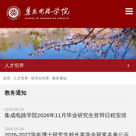
人才培养
首页
-
人才培养
-
研究生培养
-
教务通知
教务通知
首
2026-06-26
页
集成电路学院2026年11月毕业研究生答辩日程安排
学
2026-05-28
2026-2027学年博士研究生校长奖学金获奖名单公示