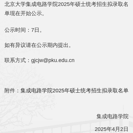
院
北京大学集成电路学院2025年硕士统考招生拟录取名
单现在开始公示。
概
况
公示时间：7日。
系
如有异议请在公示期内提出。
所
联系方式：gjcjw@pku.edu.cn
中
心
师
附件：
集成电路学院2025年硕士统考招生拟录取名单
资
队
集成电路学院
伍
2025年4月2日