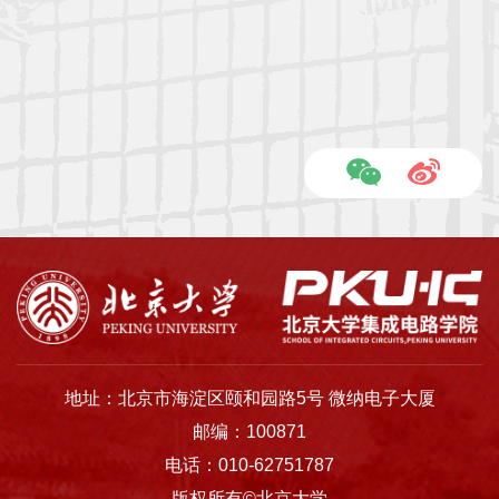
科
学
研
究
党
建
思
政
人
地址：北京市海淀区颐和园路5号 微纳电子大厦
才
邮编：100871
培
电话：010-62751787
养
版权所有©北京大学