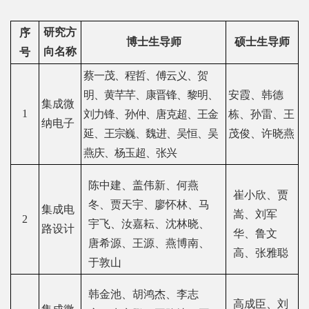
研究方
序
博士生导师
硕士生导师
向名称
号
蔡一茂、程哲、傅云义、贺
明、黄芊芊、康晋锋、黎明、
安霞、韩德
集成微
1
刘力锋、孙仲、唐克超、王金
栋、孙雷、王
纳电子
延、王宗巍、魏进、吴恒、吴
茂俊、许晓燕
燕庆、杨玉超、张兴
陈中建、盖伟新、何燕
崔小欣、贾
冬、贾天宇、廖怀林、马
集成电
嵩、刘军
2
宇飞、汝嘉耘、沈林晓、
路设计
华、鲁文
唐希源、王源、燕博南、
高、张雅聪
于敦山
韩金池、胡鸿杰、李志
高成臣、刘