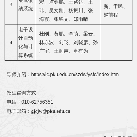
集成微
宏、卢奕鹏、王路达、王
3
鹏、于民、
纳系统
玮、吴文刚、杨振川、张
赵前程
海霞、张锦文、郑雨晴
电子设
杜刚、黄鹏、李萌、梁云、
计自动
4
林亦波、刘飞、刘晓彦、孙
化与计
广宇、王润声、卓有为
算系统
导师介绍：
https://ic.pku.edu.cn/szdw/ysfc/index.htm
招生咨询方式
电话：010-62756351
电子邮箱：
gjcjw@pku.edu.cn