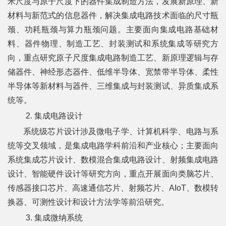
米尺度与原子尺度下的器件集成制造方法，发展新原理、新
材料与新范式的信息器件，解决集成电路
技术面临的尺寸瓶
平
颈、功耗瓶颈与算力瓶颈问题。主要面向集成电路基础材
台
料、
器件物理、制造工艺、封装测试和系统集成等研究方
向，重点研究原子尺度集成电路制造工艺、新原理逻辑与存
基
储器件、神经形态器件、低维半导体、宽禁带半
导体、柔性
地
半导体等新材料与器件、三维集成与封装测试、异质集成系
学
统等。
2. 集成电路设计
生
系统级芯片设计涉及微电子学、计算机科学、电路与系
工
统等交叉领域，是集成电路学科前沿和产业核心；主要面向
系统集成芯片设计、数模混合集成电路设计、射频集成电路
作
设计、智能硬件设计等研究方向，重点开展面向类脑芯片、
招
传感器接口芯片、高速通信芯片、射频芯片、AIoT、数模转
贤
换器、可测性设计和设
计方法学等前沿研究。
3. 集成微纳系统
纳