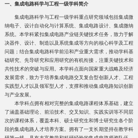
院
一、集成电路科学与工程一级学科简介
概
集成电路科学与工程一级学科重点研究领域包括集成微
纳电子、设计自动化与计算系统、集成电路设计、集成微纳
况
系统。本学科紧扣集成电路产业链关键技术任务，致力于解
系
决器件、设计、制造以及系统集成等方向的核心科学及工程
问题；结合集成电路科学前沿和产业重大需求，推动学科基
所
础研究、先导研究和应用研究的有机衔接，注重关键技术和
中
共性技术的突破与应用。本学科点面向国家重大战略及经济
心
发展需求，致力于培养集成电路交叉复合型创新人才、工程
实践型人才以及领军型人才，支撑和推动集成电路知识创新
师
与产业发展。
资
本学科点拥有相对完整的集成电路课程体系基础，建立
了涵盖基础理论、前沿技术、交叉知识、实践实训等不同层
队
次的课程体系，覆盖本科、硕士研究生和博士研究生各个阶
伍
段的集成电路人才培养方案。拥有了一支长期坚持在教学科
研第一线，具有丰富教学和科研经验的集成电路师资队伍。