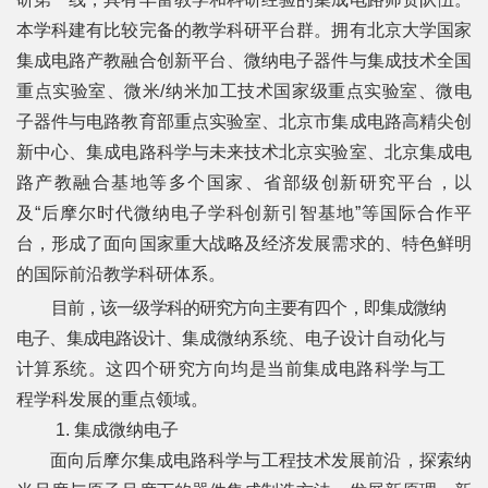
科
本学科建有比较完备的
教学科研平台群。拥有北京大学国家
学
集成电路产教融合创新平台、微纳电子器件与集成技术全国
研
重点实验室、微米/纳米加
工技术国家级重点实验室、微电
子器件与电路教育部重点实验室、北京市集成电路高精尖创
究
新中心、集成电路科学与未来技术北京实验室、
北京集成电
党
路产教融合基地
等多个国家、省部级创
新研究平台，以
及“后摩尔时代微纳电子学科创新引智基地”等国际合作平
建
台，
形成了面向国家重大战略及经济发展需求的、特色鲜明
思
的国际前沿教学科研体系。
目前，该一级学科的研究方向主要有四个，即集成微纳
政
电子、集成电路设计、
集成微纳系统、电子设计自动化与
人
计算系统。这四个研究方向均是当前集成电路
科学与工
才
程学科发展的重点领域。
1. 集成微纳电子
培
面向后摩尔集成电路科学与工程技术发展前沿，探索纳
养