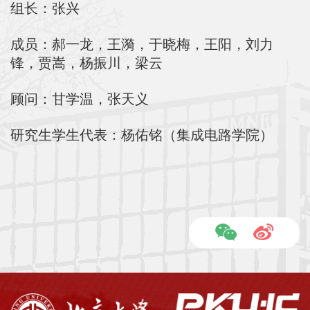
院
组长：张兴
概
成员：郝一龙，王漪，于晓梅，王阳，刘力
况
锋，贾嵩，杨振川，梁云
系
顾问：甘学温，张天义
所
研究生学生代表：杨佑铭（集成电路学院）
中
心
师
资
队
伍