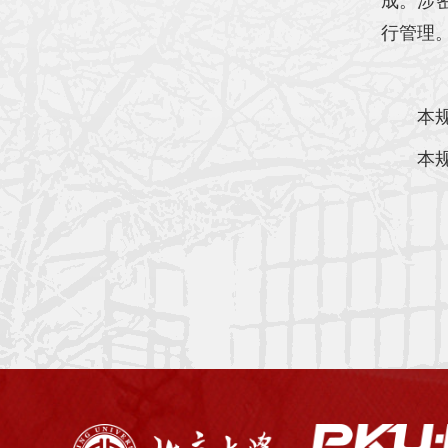
成。涉
行管理
本
本