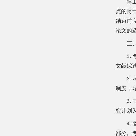
博
点的博
结束前
论文的
三
1
文献综
2
制度，
3
究计划
4
部分。