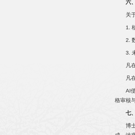
六
关
1
2
3
凡
凡
A
格审核
七
博