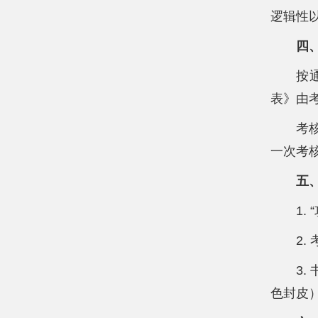
逻辑性
四
按
表》由
考
一次考
五
1
2
3
色封皮