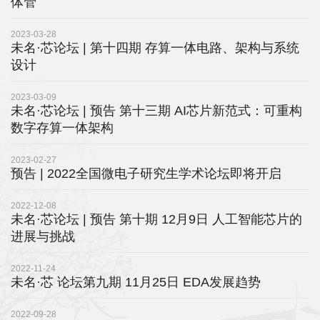
体管
平
2023-03-28
未名·芯论坛 | 第十四期 存算一体电路、架构与系统
台
设计
基
2023-03-09
未名·芯论坛 | 预告 第十三期 AI芯片新范式：可重构
地
数字存算一体架构
学
2023-02-27
生
预告 | 2022全国微电子研究生学术论坛即将开启
工
2022-12-08
未名·芯论坛 | 预告 第十期 12月9日 人工智能芯片的
作
进展与挑战
招
2022-11-24
未名·芯 论坛第九期 11月25日 EDA发展趋势
贤
纳
2022-09-28