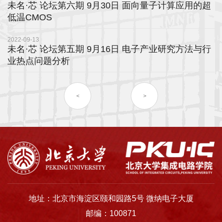
未名·芯 论坛第六期 9月30日 面向量子计算应用的超
士
低温CMOS
校
2022-09-13
未名·芯 论坛第五期 9月16日 电子产业研究方法与行
友
业热点问题分析
中
心
<
>
地址：北京市海淀区颐和园路5号 微纳电子大厦
邮编：100871