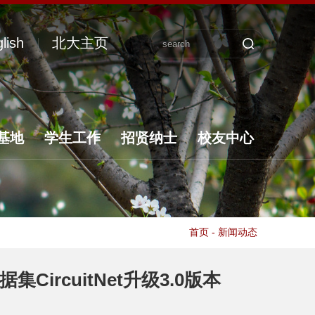
lish
北大主页
基地
学生工作
招贤纳士
校友中心
首页
-
新闻动态
ircuitNet升级3.0版本