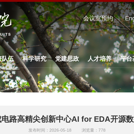
会议室预约
Eng
资队伍
科学研究
党建思政
人才培养
平台
高精尖创新中心AI for EDA开源数据集C
发布时间：2026-05-18
浏览量：
778