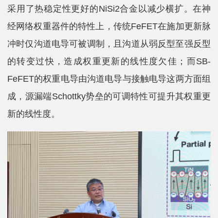
采用了热稳定性更好的NiSi2合金以减少横扩。在神
平
经网络权重器件的特性上，传统FeFET在施加更新脉
台
冲时仅沟道电导可被调制，且沟道从弱反型至强反型
基
的转变过快，造成权重更新的线性度欠佳；而SB-
地
FeFET的权重电导由沟道电导与接触电导这两方面组
成，源漏端Schottky势垒的可调特性可提升其权重更
学
新的线性度。
生
工
作
招
贤
纳