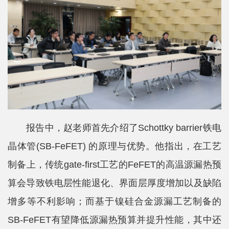
科
学
研
究
党
建
思
报告中，赵老师首先介绍了Schottky barrier铁电
政
晶体管(SB-FeFET) 的原理与优势。他指出，在工艺
制备上，传统gate-first工艺的FeFET的高温源漏热预
人
算会导致铁电层性能退化、界面层厚度增加以及缺陷
才
增多等不利影响；而基于镍硅合金源漏工艺制备的
培
SB-FeFET有望降低源漏热预算并提升性能，其中还
养