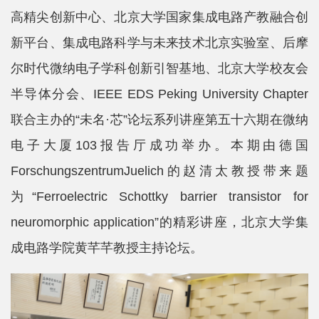
院
高精尖创新中心、北京大学国家集成电路产教融合创
概
新平台、集成电路科学与未来技术北京实验室、后摩
况
尔时代微纳电子学科创新引智基地、北京大学校友会
系
半导体分会、IEEE EDS Peking University Chapter
联合主办的“未名·芯”论坛系列讲座第五十六期在微纳
所
电子大厦103报告厅成功举办。本期由德国
中
ForschungszentrumJuelich的赵清太教授带来题
心
为“Ferroelectric Schottky barrier transistor for
师
neuromorphic application”的精彩讲座，北京大学集
资
成电路学院黄芊芊教授主持论坛。
队
伍