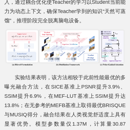
入，通过耦合优化使Teacher的学习以Student当前能
士
力为动态上下文，确保Teacher学到的知识“天然可蒸
馏”，推理阶段完全脱离脑电设备。
校
友
中
心
实验结果表明，该方法相较于此前性能最优的多
曝光融合方法，在SICE基准上PSNR提升3.9%、
SSIM提升6.9%，在MEF-LUT基准上SSIM提升达
13.8%；在无参考的MEFB基准上取得最优BRISQUE
与MUSIQ得分，融合结果在人类视觉舒适度上具有
显著优势。模型参数量仅1.37M，计算量30.87