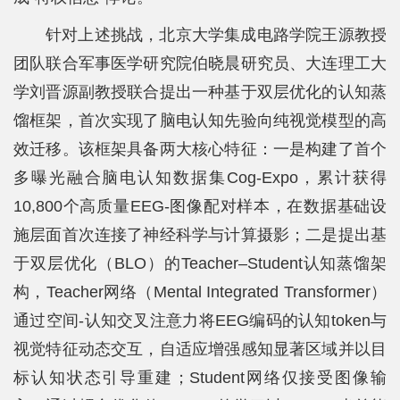
平
针对上述挑战，北京大学集成电路学院王源教授
团队联合军事医学研究院伯晓晨研究员、大连理工大
台
学刘晋源副教授联合提出一种基于双层优化的认知蒸
基
馏框架，首次实现了脑电认知先验向纯视觉模型的高
地
效迁移。该框架具备两大核心特征：一是构建了首个
学
多曝光融合脑电认知数据集Cog-Expo，累计获得
10,800个高质量EEG-图像配对样本，在数据基础设
生
施层面首次连接了神经科学与计算摄影；二是提出基
工
于双层优化（BLO）的Teacher–Student认知蒸馏架
作
构，Teacher网络（Mental Integrated Transformer）
通过空间-认知交叉注意力将EEG编码的认知token与
招
视觉特征动态交互，自适应增强感知显著区域并以目
贤
标认知状态引导重建；Student网络仅接受图像输
纳