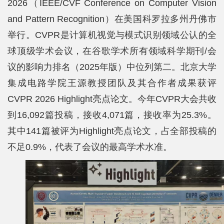
2026（IEEE/CVF Conference on Computer Vision
院
and Pattern Recognition）在美国科罗拉多州丹佛市
概
举行。CVPR是计算机视觉与模式识别领域公认的全
况
球顶级学术会议，在谷歌学术所有领域科学期刊/会
系
议的影响力排名（2025年版）中位列第二。北京大学
集成电路学院王源教授团队及其合作者成果获评
所
CVPR 2026 Highlight亮点论文。今年CVPR大会共收
中
到16,092篇投稿，接收4,071篇，接收率为25.3%。
心
其中141篇被评为Highlight亮点论文，占全部投稿的
师
不足0.9%，代表了会议的最高学术水准。
资
队
伍