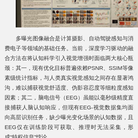
科
学
研
究
多曝光图像融合是计算摄影、自动驾驶感知与消
费电子等领域的基础任务。当前，深度学习驱动的融
党
合方法在将认知科学引入视觉增强时面临两大核心瓶
建
颈：其一，现有优化目标普遍依赖PSNR、SSIM等像
思
素级统计指标，与人类真实视觉感知之间存在显著鸿
政
沟，难以捕获视觉舒适度、伪影容忍度等细粒度感知
因素；其二，脑电信号（EEG）虽能以毫秒级精度直
人
接捕获人脑认知响应，但现有EEG-视觉数据集均面
才
向高层识别任务，缺少曝光变化场景的认知数据，且
培
EEG仅在训练阶段可获取、推理时无法采集，形
成“特权信息”悖论。
养