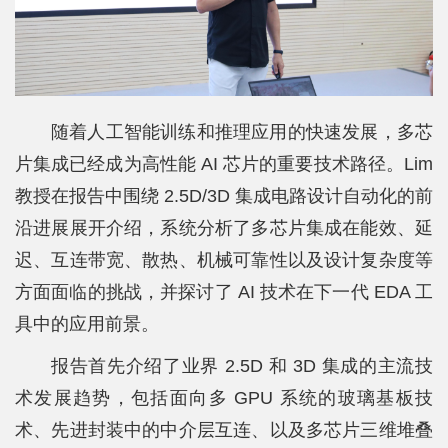
科
学
研
究
随着人工智能训练和推理应用的快速发展，多芯
片集成已经成为高性能 AI 芯片的重要技术路径。Lim
党
教授在报告中围绕 2.5D/3D 集成电路设计自动化的前
建
沿进展展开介绍，系统分析了多芯片集成在能效、延
思
迟、互连带宽、散热、机械可靠性以及设计复杂度等
政
方面面临的挑战，并探讨了 AI 技术在下一代 EDA 工
具中的应用前景。
人
才
报告首先介绍了业界 2.5D 和 3D 集成的主流技
术发展趋势，包括面向多 GPU 系统的玻璃基板技
培
术、先进封装中的中介层互连、以及多芯片三维堆叠
养