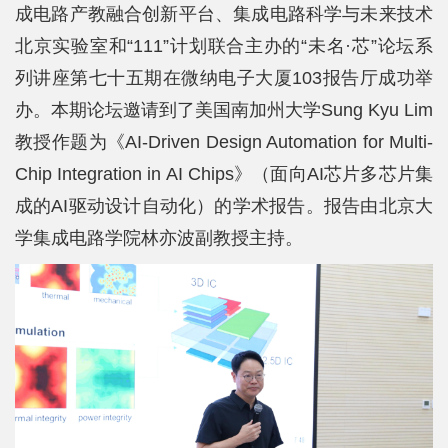
院
成电路产教融合创新平台、集成电路科学与未来技术
北京实验室和“111”计划联合主办的“未名·芯”论坛系
概
列讲座第七十五期在微纳电子大厦103报告厅成功举
况
办。本期论坛邀请到了美国南加州大学Sung Kyu Lim
系
教授作题为《AI-Driven Design Automation for Multi-
所
Chip Integration in AI Chips》（面向AI芯片多芯片集
成的AI驱动设计自动化）的学术报告。报告由北京大
中
学集成电路学院林亦波副教授主持。
心
师
资
队
伍