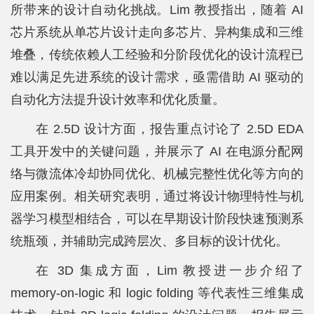
所带来的设计自动化挑战。Lim 教授指出，随着 AI
平
芯片系统从单芯片设计走向多芯片、异构集成和三维
台
堆叠，传统依赖人工经验和分阶段优化的设计流程已
难以满足先进系统的设计需求，亟需借助 AI 驱动的
基
自动化方法提升设计效率和优化质量。
地
在 2.5D 设计方面，报告重点讨论了 2.5D EDA
学
工具开发中的关键问题，并展示了 AI 在电源分配网
生
络与微流体冷却协同优化、机械完整性优化等方向的
工
应用案例。相关研究表明，通过将设计物理特性与机
器学习模型相结合，可以在早期设计阶段快速预测系
作
统瓶颈，并辅助完成跨层次、多目标的设计优化。
招
在 3D 集成方面，Lim 教授进一步介绍了
贤
memory-on-logic 和 logic folding 等代表性三维集成
纳