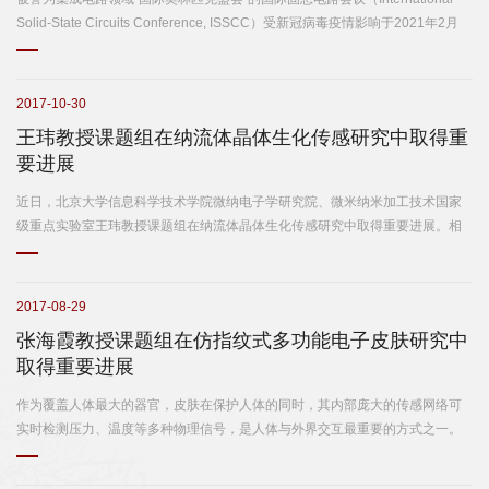
院
Solid-State Circuits Conference, ISSCC）受新冠病毒疫情影响于2021年2月
13日至22日以线上会议形式举办，本次会议是该系列会议的第68届。微纳电子
概
学系在“超低功耗智能物联网芯片(AIoT)”、 “高性能雷达频率源”等高端芯片领域
况
取得重要进展，相关成果在ISSCC上报道。 1. 异步事件驱动型AIoT唤醒芯片 面
2017-10-30
向智能物联网（AIoT）对低功耗唤醒芯片的迫切需求，北京大学黄如院士-叶乐
王玮教授课题组在纳流体晶体生化传感研究中取得重
系
副教授课题组，与浙江省北大信息技术高等研究院、浙江大学、上海芯翼信息
要进展
科技有限公司合作，提出了国际首创的异步事件驱动型AIoT芯片架构，解决了
所
在随机稀疏应用场景下长时平均功耗高的问题，显著降低了AIoT节点设备的功
近日，北京大学信息科学技术学院微纳电子学研究院、微米纳米加工技术国家
耗；课题组同时提出了异步脉冲的信号特征提取方法，仅以几十nW的极低功耗
中
级重点实验室王玮教授课题组在纳流体晶体生化传感研究中取得重要进展。相
代价便实现了信号特征提取；不仅如此，基于“时域帧生成器”和“卷积神经网
关成果在线发表于微纳机电系统领域重要期刊《芯片实验室》（Lab on a
络”智能推断引擎的技术，结合重训练机制，在具备低功耗的同时，使物联网应
心
Chip），题为《基于纳流体晶体与可调制离子浓度极化耦合的高离子浓度环境
用场景因噪声而导致推断精度低的问题得以解决。 图1. (a)异步事...
下超灵敏生物分子电学检测》（Enabling electrical biomolecular detection in
2017-08-29
师
high ionic concentrations and enhancement of detection limit thereof by
张海霞教授课题组在仿指纹式多功能电子皮肤研究中
coupling nanofluidic crystal with reconfigurable ion concentration
资
取得重要进展
polarization）的学术论文（DOI: 10.1039/C7LC00722A）；第一作者为信息学
院2013届本科生毕业生、现麻省理工学院（Massachusetts Institute of
队
作为覆盖人体最大的器官，皮肤在保护人体的同时，其内部庞大的传感网络可
Technology, MIT）博士研究生欧阳伟，王玮与MIT微纳流体与生物微机电系统
实时检测压力、温度等多种物理信号，是人体与外界交互最重要的方式之一。
实验室Jongyoon Han教授...
伍
电子皮肤通过模拟人体皮肤的物理特性和传感功能，在可穿戴设备、生物医疗
以及机器人领域有着广阔的应用前景，日益受到各界广泛重视。如何在有限的