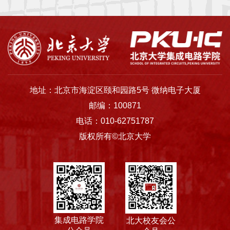
通过在微加工制备的微结构内自组装纳米颗粒，利用颗粒间隙实现了纳流体器
件。由于纳米颗粒制备简单，易于表面修饰，纳流体晶体技术非常适于纳流体
平
传感相关研究。近期，我院本科生赵闻达和硕士研究生王宝军基于纳流体晶
体，研制出一种具有较高读出一致性的受限空间内纳流体晶体生化传感的新方
台
法，成功解决了之前自组装纳米颗粒晶体几何尺寸一致性差所导致的读出差别
较大，从而需复杂自校准的问题。相关研究成果以《受限空间内纳流体晶体生
基
化传感方法》（Biochemical sensing by nanofluidic crystal in ...
地
地址：北京市海淀区颐和园路5号 微纳电子大厦
学
邮编：100871
电话：010-62751787
生
版权所有©北京大学
工
作
招
贤
集成电路学院
北大校友会公
纳