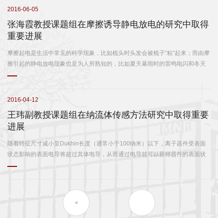
科
空间内集成更多功能，成为该领域急需解决的关键问题。 近日，北京大学信息
2016-06-05
科学技术学院微纳电子学研究院张海霞教授课题组在材料能源领域重要期刊
学
张海霞教授课题组在摩擦诱导静电放电的研究中取得
《纳米能源》（Nano Energy）上发表题为《基于摩擦滑动传感和多孔压阻探
重要进展
测的仿指尖电子皮肤》（Fingertip-inspired electronic skin based on
研
triboelectric sliding sensing and porouspiezoresistive pressure detection）的
摩擦起电是生活中常见的科学现象，比如梳头时头发会被梳子“粘”起来；而由摩
究
学术论文（DOI: 10.1016/j.nanoen.2017.08.001）；第一作者为前沿交叉学科
擦引起的静电放电现象也是为人所熟知的，比如夏天暴雨时的雷鸣电闪和冬天
研究院博士研究生陈号天，张海霞为通讯作者。 课题组以人类指纹结构为突破
脱毛衣时的轻微“噼啪”声。近年来，摩擦现象被广泛用于采集能量，由此制备了
党
口，以人体皮肤传感机制和结构为启发，通过研究皮肤传感生理机制和手指生
大量用于自供能系统、主动式传感等领域的摩擦发电机。然而，作为极大影响
理结构，创造性...
摩擦发电机稳定性和安全性的静电放电现象却一直被忽视。 近日，张海霞教授
建
2016-04-12
课题组博士研究生苏宗明提出一种非对称的摩擦结构，对摩擦发电机中的放电
王玮副教授课题组在纳流体传感方法研究中取得重要
现象展开了系统的研究和分析。研究首次把静电放电和摩擦发电结合起来，通
思
进展
过非对称结构实现了摩擦诱导的静电放电，并通过光电探测器验证了静电放电
政
的产生；还结合有限元仿真工具细致分析了不同的影响因素（摩擦材料、接触
随着特征尺寸减小至Dukhin长度（通常小于100纳米）以下，离子器件受表面
压强和表面结构等），并提出避免静电放电的三个重要措施。该研究成果以
状态影响的表面电导将超过其体电导，从而通过电导就可以获得器件的表面状
人
《具有直接可控静电放电性能的非对称摩擦纳米发电机》（Asymmetrical
态。在该纳米尺度下，表面占主导的离子输运即为纳米流体特性；将特异性探
triboelectric nanogenerator with controllable direct electrostatic discharge）
针修饰到器件表面后，则可利用上述机理实现相应的特异性生化传感，近年来
才
为题，2016年5月底在线发表于材料科学领域重要期刊《先进功能材料》
受到广泛关注。然而，制备纳米尺度器件，并对器件内壁面进行特异性探针修
（Advan...
培
饰，一直是纳流体传感研究的重大挑战。 微纳电子学研究院、微米/纳米加工技
<
术国家级重点实验室王玮副教授课题组提出纳流体晶体的新纳流体研究架构，
养